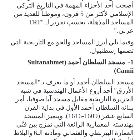
أضحت أحد الأجزاء المهمة في التاريخ التركي
الإسلامي لأكثر من 5 قرون، وموطناً للعديد من
المساجد المذهلة، بحسب تقرير لـ "TRT
عربي."
وفيما يلي أبرز المساجد والجوامع التاريخية التي
تضمها إسطنبول:
1- مسجد السلطان أحمد (Sultanahmet
Camii)
مسجد السلطان أحمد أو ما يعرف بـ"المسجد
الأزرق" أحد أروع الأعمال الهندسية في شبه
الجزيرة التاريخية مقابل مسجد آيا صوفيا، أمر
ببنائه السلطان أحمد الأول في بداية القرن
السابع عشر (1609-1616). ويتميز المسجد
بهندسته المعمارية الرائعة التي تمزج بين فنَّي
العمارة البيزنطي والعثماني ومآذنه الـ6 والبلاط