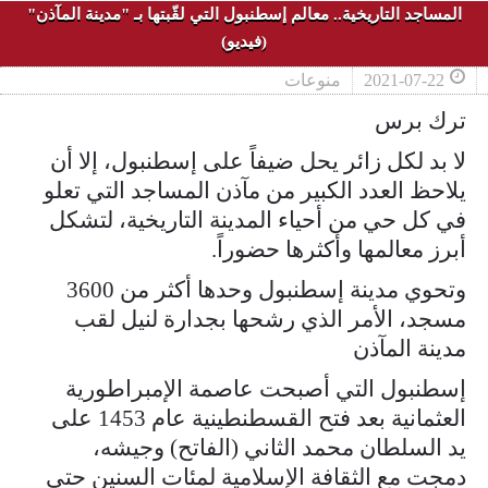
المساجد التاريخية.. معالم إسطنبول التي لقّبتها بـ "مدينة المآذن"
(فيديو)
2021-07-22
منوعات
ترك برس
لا بد لكل زائر يحل ضيفاً على إسطنبول، إلا أن
يلاحظ العدد الكبير من مآذن المساجد التي تعلو
في كل حي من أحياء المدينة التاريخية، لتشكل
أبرز معالمها وأكثرها حضوراً.
وتحوي مدينة إسطنبول وحدها أكثر من 3600
مسجد، الأمر الذي رشحها بجدارة لنيل لقب
مدينة المآذن
إسطنبول التي أصبحت عاصمة الإمبراطورية
العثمانية بعد فتح القسطنطينية عام 1453 على
يد السلطان محمد الثاني (الفاتح) وجيشه،
دمجت مع الثقافة الإسلامية لمئات السنين حتى