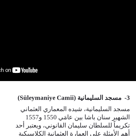
3- مسجد السليمانية (Süleymaniye Camii)
مسجد السليمانية، شيده المعماري العثماني
الشهير سنان باشا بين عامَي 1550 و1557
تكريماً للسلطان سليمان القانوني، ويعتبر أحد
أهم الأمثلة على العمارة العثمانية الكلاسيكية