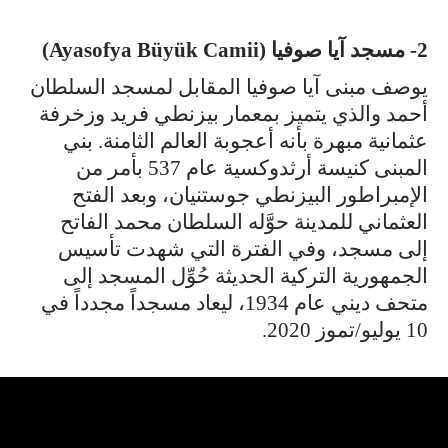
2- مسجد آيا صوفيا (Ayasofya Büyük Camii)
يوصف مبنى آيا صوفيا المقابل لمسجد السلطان
أحمد والذي يتميز بمعمار بيزنطي فريد وزخرفة
عثمانية مبهرة بأنه أعجوبة العالم الثامنة. بني
المبنى كنيسة أرثدوكسية عام 537 بأمر من
الإمبراطور البيزنطي جوستنيان، وبعد الفتح
العثماني للمدينة حوَّله السلطان محمد الفاتح
إلى مسجد، وفي الفترة التي شهدت تأسيس
الجمهورية التركية الحديثة حُوِّل المسجد إلى
متحف ديني عام 1934، ليعاد مسجداً مجدداً في
10 يوليو/تموز 2020.