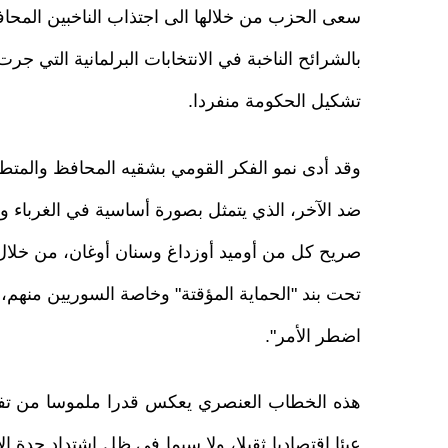
سعى الحزب من خلالها الى اجتذاب الناخبين المحا
بالشرائح الناخبة في الانتخابات البرلمانية التي جر
تشكيل الحكومة منفردا.
وقد أدى نمو الفكر القومي بشقيه المحافظ والمتطر
ضد الآخر، الذي يتمثل بصورة أساسية في الغرباء وا
صريح كل من أوميد أوزداغ وسنان أوغان، من خلال 
تحت بند "الحماية المؤقتة" وخاصة السوريين منهم، و
اضطر الأمر".
هذه الخطاب العنصري يعكس قدرا ملموسا من تفشي
عبئا اقتصاديا ثقيلا، ولا سيما في ظل اشتداد حدة ا