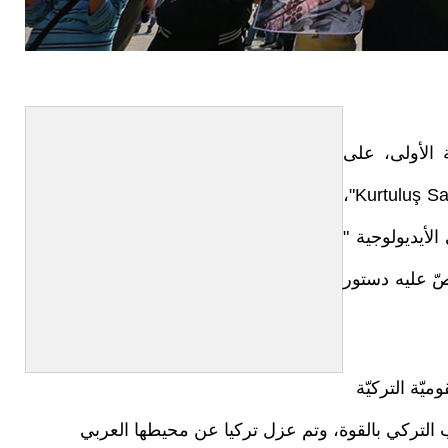
 الأولى، على
أنقاض الدولة العثمانية، بعد حرب الاستقلال "Kurtuluş Savaşı"،
لأيديولوجية "
صّ عليه دستور
Mill" أي الأمة القوميّة التركيّة
 التركي بالقوة، وتم عزل تركيا عن محيطها العربي