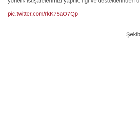
yönelik istişarelerimizi yaptık. İlgi ve desteklerinden 
pic.twitter.com/rkK75aO7Qp