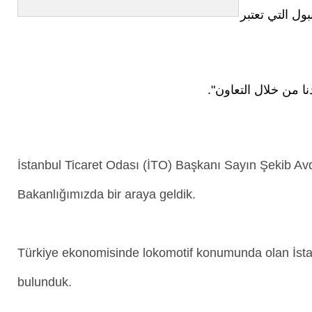
ول التي تعتبر
نا من خلال التعاون".
İstanbul Ticaret Odası (İTO) Başkanı Sayın Şekib Avd
Bakanlığımızda bir araya geldik.
Türkiye ekonomisinde lokomotif konumunda olan İstanb
bulunduk.