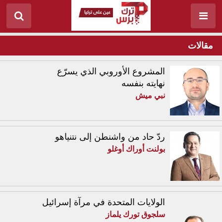
مقالات
المشروع الأوروبي الذي يسرّع
نهايته بنفسه
نبي ميش
ردّ حاد من واشنطن إلى نتنياهو
بولنت أوراك أوغلو
الولايات المتحدة في مرآة إسرائيل
سلجوق تورك يلماز