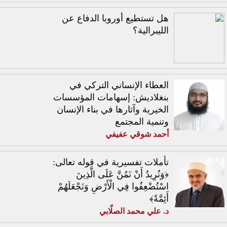
هل تستطيع أوروبا الدفاع عن
الليبرالية؟
العطاء الإنساني التركي في
بنغلاديش: إسهامات المؤسسات
الخيرية وآثارها في بناء الإنسان
وتنمية المجتمع
أحمد شوقي عفيفي
تأملات تفسيرية في قوله تعالى:
﴿وَنُرِيدُ أَنْ نَمُنَّ عَلَى الَّذِينَ
اسْتُضْعِفُوا فِي الْأَرْضِ وَنَجْعَلَهُمْ
أَئِمَّةً﴾
د. علي محمد الصلّابي