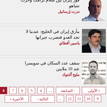
فوز إيران بين سلام ترامب وحرب
نتنياهو
ندرت إرسانيل
مأزق إيران في الخليج: عندما لا
تجد العدو فتضرب جيرانها
ياسين أقطاي
سقف عدد السكان في سويسرا
عند 10 ملايين
مليح ألتنوك
8
7
6
5
4
…
« الأولى
‹ السابقة
الصفحات
…
12
11
10
9
التالية ›
الأخيرة »