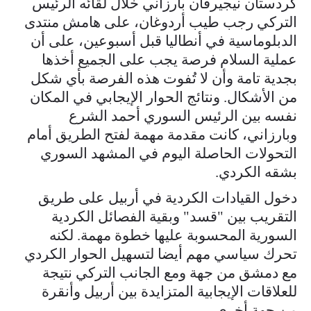
كردستان نيجيرفان بارزاني خلال لقائه الرئيس
التركي رجب طيب أردوغان، على هامش منتدى
الدبلوماسية في أنطاليا قبل أسبوعين، على أن
عملية السلام فرصة يجب على الجميع أخذها
بجدية تامة وأن لا تُفوت هذه الفرصة بأي شكل
من الأشكال. ونتائج الحوار الإيجابي في المكان
نفسه بين الرئيس السوري أحمد الشرع
وبارزاني، كانت مقدمة مهمة لفتح الطريق أمام
التحولات الحاصلة اليوم في المشهد السوري
بشقه الكردي.
دخول القيادات الكردية في أربيل على طريق
التقريب بين "قسد" وبقية الفصائل الكردية
السورية المحسوبة عليها خطوة مهمة. لكنه
تحرك سياسي مهم أيضا لتسهيل الحوار الكردي
مع دمشق من جهة ومع الجانب التركي نتيجة
للعلاقات الإيجابية المتزايدة بين أربيل وأنقرة
من جهة أخرى.