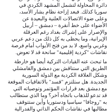
دائرة المحاولة لتشمل المشهد الكردي في
سوريا كذلك. فبعد إزاحة نظام بشار الأسد،
وعلى ضوء الاتصالات العلنية والبعيدة عن
الأضواء على خط أنقرة – دمشق – أربيل
والإصرار على إشراك بغداد رغم العرقلة
الإيرانية، وما يحظى به كل ذلك من دعم عربي
وغربي واسع، لا بد من فتح الأبواب أمام فرصة
نقاشات "كردية إقليمية" سانحة قد لا تعوض.
ما تبحث عنه القيادات التركية أيضا هو خارطة
الطريق التي ستناقش بين دمشق والقامشلي
وشكل العلاقة الكردية مع الدولة السورية
الجديدة. هل ستلتزم "قسد" بالاتفاقيات الموقعة
مع دمشق بعد قرارات المؤتمر وتوصياته التي
قد تدعو للذهاب باتجاه آخر؟ وما الذي ستطالب
به "روجافا" سياسيا ودستوريا وأين ستتوقف
مطالبها في نقاشات الحكم الذاتي والفدرالية