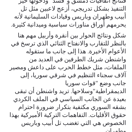
فنتائج اتفاقيات دمشق و"قسد" ودخولها حيز
التنفيذ بشكل تدريجي، أزعج لاعبين مثل تل
أبيب وطهران وباريس وقيادات السليمانية لأنه
يحرمهم أوراق مناورات سياسية وميدانية كثيرة.
شكل ونتائج الحوار بين أنقرة وأربيل مهم هنا
بالنظر للتقارب والانفتاح الثنائي الذي ترسخ في
الأعوام الأخيرة. هذا إلى جانب ما ستقوله
واشنطن شريك الطرفين في العديد من
الملفات، مثل خطط الحرب على داعش ومصير
آلاف سجناء التنظيم في شرقي سوريا، إلى
جانب وضع "قوات سوريا
الديمقراطية"وسلاحها. تريد واشنطن أن تبقى
بعيدة عن الجانب السياسي في الملف الكردي
بشقه السوري مكتفية بتكرار ضرورة احترام
حقوق الأقليات. التفاهمات التركية الأميركية بهذا
الخصوص هي التي تغضب تل أبيب وباريس
وطهران.