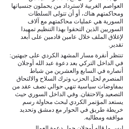
العواصم الغربية لاسترداد من يحملون جنسياتها
ومحاكمتهم هناك، أو أن تتولى السلطات
السورية هي عمليات محاكمتهم مع آلاف
السوريين الذين التحقوا بهذا التنظيم تمهيدا
لإغلاق الملف خلال عامين قادمين على أبعد
تقدير.
تنتظر أنقرة مسار المشهد الكردي على جبهتين:
في الداخل التركي بعد دعوة عبد الله أوجلان
أنصاره في السابع والعشرين من شباط
المنصرم لحل الحزب وترك السلاح والالتحاق
بمفاوضات سياسية تنهي حوالي نصف عقد من
التصعيد والاحتقان. وفي الداخل السوري حيث
يستعد المؤتمر الكردي لبحث محاولة رسم
خريطة طريق في الحوار مع دمشق وتحديد
مواقفه ومطالبه.
ليس ما قاله أوجلان حول دعوة العمال