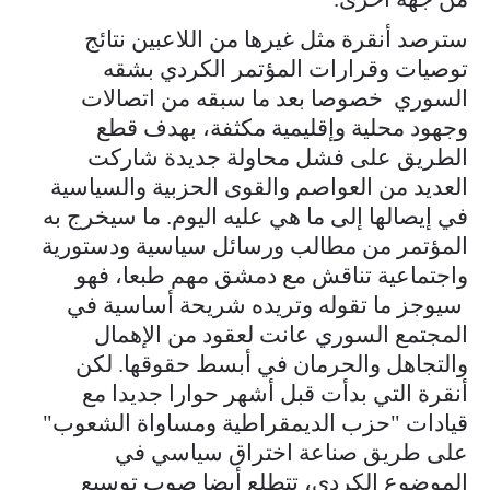
سترصد أنقرة مثل غيرها من اللاعبين نتائج
توصيات وقرارات المؤتمر الكردي بشقه
السوري خصوصا بعد ما سبقه من اتصالات
وجهود محلية وإقليمية مكثفة، بهدف قطع
الطريق على فشل محاولة جديدة شاركت
العديد من العواصم والقوى الحزبية والسياسية
في إيصالها إلى ما هي عليه اليوم. ما سيخرج به
المؤتمر من مطالب ورسائل سياسية ودستورية
واجتماعية تناقش مع دمشق مهم طبعا، فهو
سيوجز ما تقوله وتريده شريحة أساسية في
المجتمع السوري عانت لعقود من الإهمال
والتجاهل والحرمان في أبسط حقوقها. لكن
أنقرة التي بدأت قبل أشهر حوارا جديدا مع
قيادات "حزب الديمقراطية ومساواة الشعوب"
على طريق صناعة اختراق سياسي في
الموضوع الكردي، تتطلع أيضا صوب توسيع