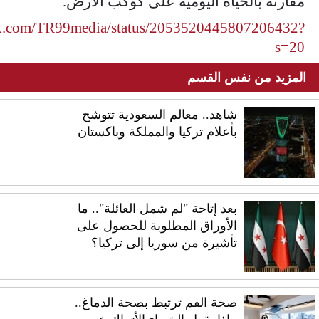
مقارنة بالحياة اليومية على كوكب الأرض.
//x.com/TR99media/status/2053520445807206432?
s=20
المزيد من نفس القسم
شاهد.. معالم السعودية تتوشح
بأعلام تركيا والمملكة وباكستان
بعد إتاحة "لم شمل العائلة".. ما
الأوراق المطلوبة للحصول على
تأشيرة من سوريا إلى تركيا؟
صحة الفم ترتبط بصحة الدماغ..