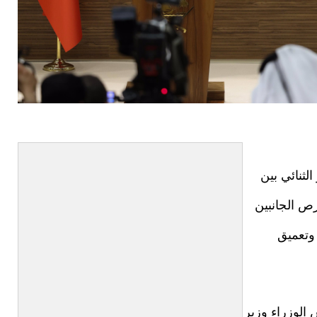
لثنائي بين
ص الجانبين
وتعميق
 الوزراء وزير