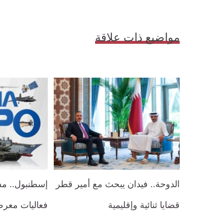
مواضيع ذات علاقة
الدوحة.. فيدان يبحث مع أمير قطر
إسطنبول.. م
قضايا ثنائية وإقليمية
فعاليات معرض "س