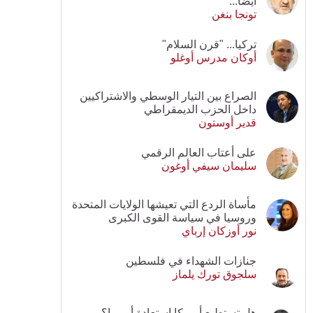
أيضا...
تونجا بنغن
تركيا... "قرن السلام"
أوكان مدرس أوغلو
الصراع بين التيار الوسطي والاشتراكيين
داخل الحزب الديمقراطي
قدير أوستون
على أعتاب العالم الرقمي
سليمان سيفي أوغون
مأساة الردع التي تعيشها الولايات المتحدة
وروسيا في سياسة القوى الكبرى
نور أوزكان إرباي
جنازات الشهداء في فلسطين
سلجوق تورك يلماز
هل تستطيع أمريكا استعادة أوروبا؟