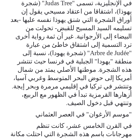
في الإنجليزية، تسمى "Judas Tree" (شجرة
يهوذا)، اشتقاقا من اعتقاد مسيحي يقول إن
أوراق الشجرة التي شنق يهوذا نفسه عليها -بعد
تسليمه السيد المسيح للقبض- تحولت من
البيضاء إلى الأرجوانية. غير أن ثمة رواية أخرى
ترد التسمية إلى اشتقاق خاطئ من عبارة
"Arbre de Judée" (شجرة يهودا)، نسبة إلى
منطقة "يهودا" الجبلية في فرنسا حيث تنتشر
هذه الشجرة. موطنها الأصلي يمتد من شمال
أمريكا إلى حوض البحر المتوسط وغربي آسيا،
وتنتشر في تركيا في إقليمي مرمرة وبحر إيجة.
أزهارها القرمزية تبدأ في الظهور مع الربيع،
وتنتهي قبل دخول الصيف.
"موسم الأرغوان" في العصر العثماني
في القرن الخامس عشر، كانت تنظم
مهرجانات باسم هذه الشجرة التي احتلت مكانة