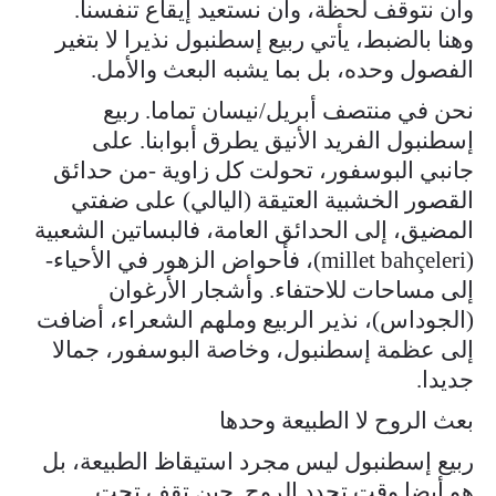
وأن نتوقف لحظة، وأن نستعيد إيقاع تنفسنا.
وهنا بالضبط، يأتي ربيع إسطنبول نذيرا لا بتغير
الفصول وحده، بل بما يشبه البعث والأمل.
نحن في منتصف أبريل/نيسان تماما. ربيع
إسطنبول الفريد الأنيق يطرق أبوابنا. على
جانبي البوسفور، تحولت كل زاوية -من حدائق
القصور الخشبية العتيقة (اليالي) على ضفتي
المضيق، إلى الحدائق العامة، فالبساتين الشعبية
(millet bahçeleri)، فأحواض الزهور في الأحياء-
إلى مساحات للاحتفاء. وأشجار الأرغوان
(الجوداس)، نذير الربيع وملهم الشعراء، أضافت
إلى عظمة إسطنبول، وخاصة البوسفور، جمالا
جديدا.
بعث الروح لا الطبيعة وحدها
ربيع إسطنبول ليس مجرد استيقاظ الطبيعة، بل
هو أيضا وقت تجدد الروح. حين تقف تحت