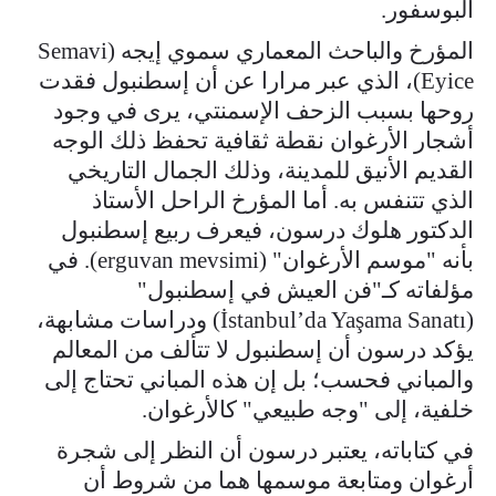
البوسفور.
المؤرخ والباحث المعماري سموي إيجه (Semavi
Eyice)، الذي عبر مرارا عن أن إسطنبول فقدت
روحها بسبب الزحف الإسمنتي، يرى في وجود
أشجار الأرغوان نقطة ثقافية تحفظ ذلك الوجه
القديم الأنيق للمدينة، وذلك الجمال التاريخي
الذي تتنفس به. أما المؤرخ الراحل الأستاذ
الدكتور هلوك درسون، فيعرف ربيع إسطنبول
بأنه "موسم الأرغوان" (erguvan mevsimi). في
مؤلفاته كـ"فن العيش في إسطنبول"
(İstanbul’da Yaşama Sanatı) ودراسات مشابهة،
يؤكد درسون أن إسطنبول لا تتألف من المعالم
والمباني فحسب؛ بل إن هذه المباني تحتاج إلى
خلفية، إلى "وجه طبيعي" كالأرغوان.
في كتاباته، يعتبر درسون أن النظر إلى شجرة
أرغوان ومتابعة موسمها هما من شروط أن