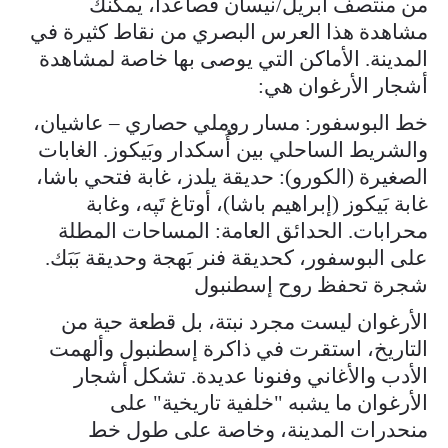
من منتصف أبريل/نيسان فصاعدا، يمكنك
مشاهدة هذا العرس البصري من نقاط كثيرة في
المدينة. الأماكن التي يوصى بها خاصة لمشاهدة
أشجار الأرغوان هي:
خط البوسفور: مسار روملي حصاري – عاشيان،
والشريط الساحلي بين أُسكدار وبَيكوز. الغابات
الصغيرة (الكورو): حديقة يلدز، غابة فتحي باشا،
غابة بَيكوز (إبراهيم باشا)، أوتاغ تَپه، وغابة
محرابات. الحدائق العامة: المساحات المطلة
على البوسفور، كحديقة فنر بَهجة وحديقة بَبَك.
شجرة تحفظ روح إسطنبول
الأرغوان ليست مجرد نبتة، بل قطعة حية من
التاريخ، استقرت في ذاكرة إسطنبول وألهمت
الأدب والأغاني وفنونا عديدة. تشكل أشجار
الأرغوان ما يشبه "خلفية تاريخية" على
منحدرات المدينة، وخاصة على طول خط