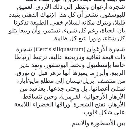
شجرة أرغوان وتنظر إلى ذلك الأزرق العميق
للبوسفور، تشعر أن كل هذا الإنهاك الذهني يتبدد
قليلا، ويترك مكانه لسلام خفي. الطبيعة تذكرنا
بأن الحياة، رغم كل شيء، تستمر، وأن ربيعا يتلو
كل شتاء، ونورا يتبع كل ظلمة.
شجرة الأرغوان (Cercis siliquastrum) شجرة
ذات قيمة ثقافية وتاريخية عالية، ترتبط ارتباطا
خاصا بإسطنبول وبخط البوسفور، وتعد نذير
الربيع. وأبرز ما يميزها أنها تزهر قبل أن تورق.
من منتصف أبريل/نيسان إلى مطلع مايو/أيار،
تمتلئ أغصانها، بل وحتى جذعها، بعناقيد من
الأزهار الأرجوانية-القرمزية. وحين تتساقط
الأزهار، تفتح الشجرة أوراقها الخضراء اللامعة
على شكل قلوب.
بين الأسطورة والاسم