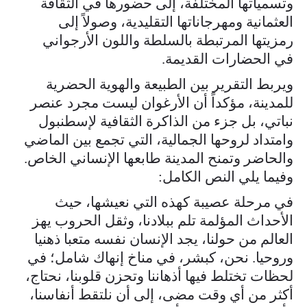
وتسمياتها المختلفة، إلى حضورها في الثقافة
العثمانية ومهرجاناتها التقليدية، وصولاً إلى
رمزيتها المرتبطة بالسلطة واللون الأرجواني
في الحضارات القديمة.
ويربط التقرير بين الطبيعة والهوية الحضرية
للمدينة، مؤكداً أن الأرغوان ليست مجرد عنصر
نباتي، بل جزء من الذاكرة الثقافية لإسطنبول
وامتداد لروحها الجمالية، التي تجمع بين الماضي
والحاضر وتمنح المدينة طابعها الإنساني الخاص.
وفيما يلي النص الكامل:
في مرحلة عصيبة كهذه التي نعيشها، حيث
الأحداث المؤلمة تلم ببلادنا، وثقل الحروب يهز
العالم من حولنا، يجد الإنسان نفسه متعبا ذهنيا
وروحيا. نحن، كبشر، في مناخ إنهاك شامل؛ في
لحظات تختلط فيها أذهاننا وتحزن قلوبنا، نحتاج،
أكثر من أي وقت مضى، إلى أن نلتقط أنفاسنا،