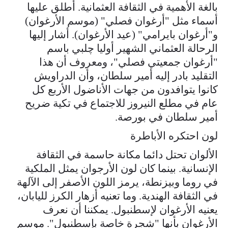
بالغة الأهمية في الثقافة العثمانية. أطلق عليها
أسماء مثل "أرغوان فصلي" (موسم الأرغوان)
و"أرغوان بايرامي" (عيد الأرغوان). أشار إليها
الرحالة العثماني الشهير أوليا چلبي باسم
"أرغوان جمعيتي فصلي"، ومعروف أن هذا
التقليد بادر إليه أمير سلطان، وأن الدراويش
كانوا يتوافدون من جهات الأناضول الأربع كل
عام في مطلع النيروز للاجتماع في تكية ضريح
أمير سلطان في بورصة.
لون احتكره الأباطرة
الألوان تحتل دائما مكانة حاسمة في الثقافة
الإنسانية. بينما كان لون الأرجوان يمثل الملكية
في روما وبيزنطة، يرمز اللون الأصفر إلى الآلهة
في الثقافة الهندية. وما تعنيه أزهار الكرز لليابان،
يعنيه الأرغوان لإسطنبول. يمكننا أن نعرف
الأرغوان بأنها "شجرة خاصة بإسطنبول". موسم