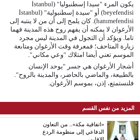
يكون المرء "سيدا إسطنبوليا" (İstanbul
beyefendisi) أو "سيدة إسطنبولية" (İstanbul
hanımefendisi). كان يلمح إلى أن من لا ينتبه إلى
الأرغوان لا يمكنه أن يفهم روح هذه المدينة فهما
تاما. ويؤكد أن التجول في المدينة ليس مجرد
زيارة المتاحف؛ فمعرفة وقت الأرغوان ومتابعة
الموسم تعني أيضا امتلاك "وعي مكاني".
أشجار الأرغوان هي جسر "يوحد الإنسان
بالطبيعة، والماضي بالحاضر، والمدينة بالروح".
فلنستمتع، إذن، بموسم الأرغوان.
المزيد من نفس القسم
«اتفاقية مكة».. من التعاون
الدفاعي إلى منظومة الردع
الإقليمي