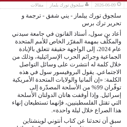
2026-06-09
سلجوق تورك يلماز
مقالات
سلجوق تورك ييلماز - يني شفق - ترجمة و
تحرير ترك برس
أعاد بن سول، أستاذ القانون في جامعة سيدني
والمكلّف بمهمة المقرّر الخاص للأمم المتحدة
عام 2024، إلى الواجهة حقيقة تتعلق بالإبادة
الجماعية وجرائم الحرب الإسرائيلية، وذلك من
خلال كلمة له انتشرت على وسائل التواصل
الاجتماعي. يقول البروفيسور سول في هذه
الكلمة: «إن ألمانيا والولايات المتحدة الأمريكية
توفّران 99% من الأسلحة المصدّرة إلى
إسرائيل. وإذا أوقفت هاتان الدولتان الأسلحة
التي تقتل الفلسطينيين، فإنهما تستطيعان إنهاء
هذا الصراع خلال ليلة واحدة».
سبق أن تحدثنا عن كتاب أنتوني لوينشتاين