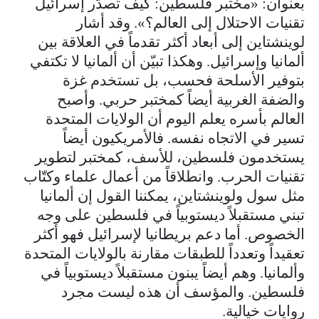
بعنوان: «مختبر فلسطين: كيف تصدّر إسرائيل
تقنيات الاحتلال إلى العالم؟». وقد أشار
لوينشتاين إلى أبعاد أكثر تقدماً في العلاقة بين
ألمانيا وإسرائيل. وهكذا تبيّن أن ألمانيا لا تكتفي
بتوفير الأسلحة فحسب، بل تستخدم غزة
والضفة الغربية أيضاً كمختبر حربي. وأصبح
العالم بأسره يعلم اليوم أن الولايات المتحدة
تسير في الاتجاه نفسه. فالأمريكيون أيضاً
يستخدمون فلسطين، للأسف، كمختبر لتطوير
تقنيات الحرب. وانطلاقاً من أعمال علماء وكتّاب
مثل سول ولوينشتاين، يمكننا القول إن ألمانيا
تبني مستقبلاً ديستوبياً في فلسطين على وجه
الخصوص. أما دعم بريطانيا لإسرائيل فهو أكثر
تعقيداً وتعدداً للطبقات مقارنة بالولايات المتحدة
وألمانيا. وهم أيضاً يبنون مستقبلاً ديستوبياً في
فلسطين. والمؤسف أن هذه ليست مجرد
روايات خيالية.