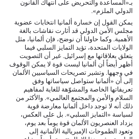
بـ«المساعدة والتحريض على انتهاك القانون
الدولي الملزم».
يمكن القول إن خسارة ألمانيا انتخابات عضوية
مجلس الأمن الدولي قد أثارت نقاشات بالغة
الأهمية. وكما حاولنا أن نوضح، فإن ألمانيا، مثل
الولايات المتحدة، تؤيد التمايز السلبي فيما
يتعلق بعلاقاتها مع إسرائيل. غير أن التصويت
أظهر أيضاً أن ألمانيا ليست قوة لا يمكن الوقوف
في وجهها. وتشير تصريحات السياسيين الألمان
إلى أن «ألمانيا ستواصل سياساتها وفق
تعريفاتها الخاصة والمشوّهة للغاية لمفاهيم
السلام والأمن والمجتمع العالمي». والأكثر من
ذلك أنه لا توجد داخل ألمانيا معارضة قوية
لسياسة «التمايز السلبي». بل على العكس،
يزداد العنصريون الألمان قوة يوماً بعد يوم،
وتعود الطموحات الإمبريالية الألمانية إلى