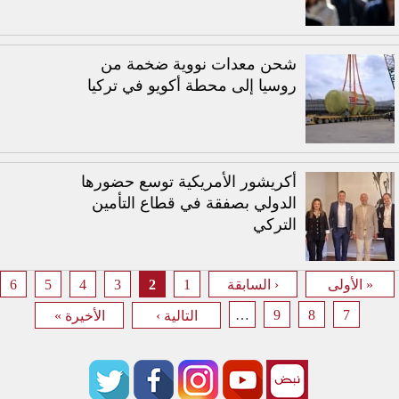
شحن معدات نووية ضخمة من
روسيا إلى محطة أكويو في تركيا
أكريشور الأمريكية توسع حضورها
الدولي بصفقة في قطاع التأمين
التركي
6
5
4
3
2
1
« الأولى
‹ السابقة
الصفحات
…
9
8
7
التالية ›
الأخيرة »