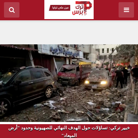
خبير تركي: تساؤلات حول الهدف النهائي للصهيونية وحدود "أرض
الميعاد"