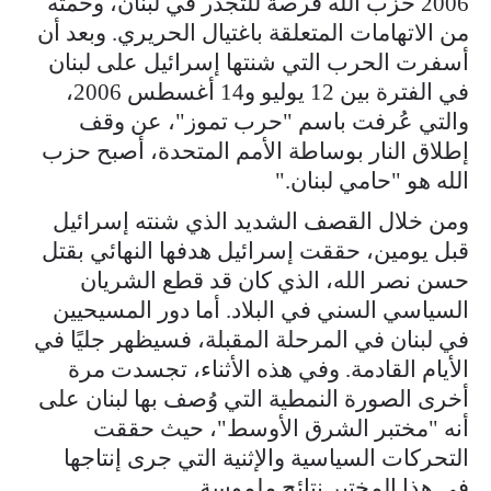
2006 حزب الله فرصة للتجذر في لبنان، وحمته
من الاتهامات المتعلقة باغتيال الحريري. وبعد أن
أسفرت الحرب التي شنتها إسرائيل على لبنان
في الفترة بين 12 يوليو و14 أغسطس 2006،
والتي عُرفت باسم "حرب تموز"، عن وقف
إطلاق النار بوساطة الأمم المتحدة، أصبح حزب
الله هو "حامي لبنان."
ومن خلال القصف الشديد الذي شنته إسرائيل
قبل يومين، حققت إسرائيل هدفها النهائي بقتل
حسن نصر الله، الذي كان قد قطع الشريان
السياسي السني في البلاد. أما دور المسيحيين
في لبنان في المرحلة المقبلة، فسيظهر جليًا في
الأيام القادمة. وفي هذه الأثناء، تجسدت مرة
أخرى الصورة النمطية التي وُصف بها لبنان على
أنه "مختبر الشرق الأوسط"، حيث حققت
التحركات السياسية والإثنية التي جرى إنتاجها
في هذا المختبر نتائج ملموسة.