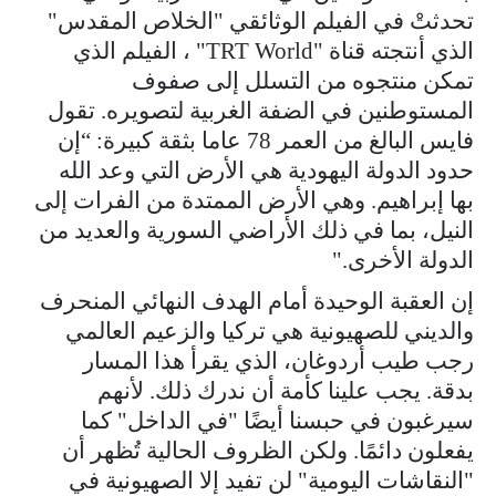
تحدثتْ في الفيلم الوثائقي "الخلاص المقدس"
الذي أنتجته قناة "TRT World" ، الفيلم الذي
تمكن منتجوه من التسلل إلى صفوف
المستوطنين في الضفة الغربية لتصويره. تقول
فايس البالغ من العمر 78 عاما بثقة كبيرة: “إن
حدود الدولة اليهودية هي الأرض التي وعد الله
بها إبراهيم. وهي الأرض الممتدة من الفرات إلى
النيل، بما في ذلك الأراضي السورية والعديد من
الدولة الأخرى."
إن العقبة الوحيدة أمام الهدف النهائي المنحرف
والديني للصهيونية هي تركيا والزعيم العالمي
رجب طيب أردوغان، الذي يقرأ هذا المسار
بدقة. يجب علينا كأمة أن ندرك ذلك. لأنهم
سيرغبون في حبسنا أيضًا "في الداخل" كما
يفعلون دائمًا. ولكن الظروف الحالية تُظهر أن
"النقاشات اليومية" لن تفيد إلا الصهيونية في