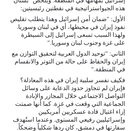
إسرائيل بمهامها في المنطقة. ويلخص "بستان"
هذه الجيواستراتيجية في نقطتين رئيسيتين:
الأول: "ضمان أمن إسرائيل وهذا يتطلب تقليص
نفوذ إيران في محيطها، أي في لبنان وسوريا.
ولهذا السبب تسعى إسرائيل إلى السيطرة
على غزة وجنوب لبنان وسوريا."
الثاني: "توحيد الدول العربية لتحقيق التوازن مع
إيران والحفاظ على حالة من التوتر والانقسام
في المنطقة."
فكيف نفسر سلبية إيران في هذه المعادلة؟
فإيران لم تتجاوز حدود الدعاية على وسائل
التواصل الاجتماعي خلال المجازر والإبادة
الجماعية التي وقعت في غزة. كما أنها صمتت
إزاء اغتيال قادة عسكريين أمريكيين
وإسرائيليين رفيعي المستوى. وعندما استُهدف
سفارتها في دمشق، كان ردها شكلياً وضحكاً.