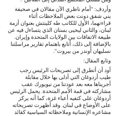
وأردف: "أمام ناظري الآن مقالان في صحيفة
يني شفق دونت بعض الملاحظات أثناء
قراءتهما، الأول للكاتب طه كلينتش بعنوان أزمة
لبنان، والثاني ليحيى بستان الذي يتساءل فيه عن
طبيعة الاتفاقات بين الولايات المتحدة وإيران.
بالإضافة إلى ذلك، أتابع باهتمام تقارير مراسلتنا
نسليهان أوندر من بيروت".
وتابع المقال:
أود أن أتطرق إلى تصريحات الرئيس رجب
طيب أردوغان التي أدلى بها خلال مقابلة
أجريناها معه بعد عودتنا من نيويورك عقب
مشاركته في قمة الأمم المتحدة. يحمل الرئيس
أردوغان على كتفيه أعباء غزة، كما أنه يركز
على الأوضاع في لبنان. وقد أظهرت تصريحاته
مشاعره الإنسانية وملاحظاته السياسية كقائد