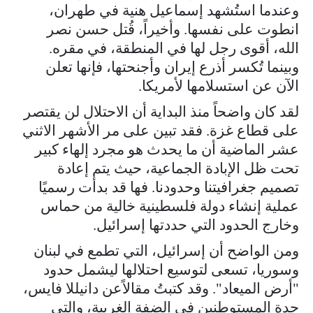
وعندما استُشهد إسماعيل هنية في طهران،
انطوت على نفسها. وأخيراً، قُتل حسن نصر
الله، أقوى رجل لها في المنطقة، في مقره.
وبينما تُكسر أذرع إيران وأجنحتها، فإنها تعلن
الآن عن استسلامها لأمريكا.
لقد كان واضحاً منذ البداية أن الاحتلال لن يقتصر
على قطاع غزة. فقد تبين على مر الأشهر الاثني
عشر الماضية أن ما يحدث هو مجرد إلهاء كبير
تحت ظل الإبادة الجماعية، حيث يتم إعادة
تصميم جغرافيتنا وحدودنا. فها قد بدأت رسميًا
عملية إنشاء دولة فلسطينية خالية من حماس
وخارج الحدود التي حددتها إسرائيل.
ومن الواضح أن إسرائيل، التي تطمع في لبنان
وسوريا، تسعى لتوسيع احتلالها ليشمل حدود
"أرض الميعاد". وقد كتبتُ مقالاًعن دانيللا فايس،
جدة المستوطنين في الضفة الغربية، والتي