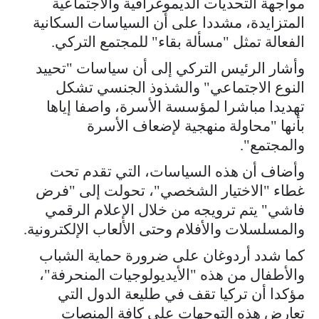
مواجهة التحديات الديموغرافية والاجتماعية
المتزايدة، مشددا على أن السياسات السكانية
الفعالة تمثل "مسألة بقاء" للمجتمع التركي.
وأشار الرئيس التركي إلى أن سياسات "تحييد
النوع الاجتماعي" والشذوذ الجنسي تشكل
تهديدا مباشرا لمؤسسة الأسرة، واصفا إياها
بأنها "محاولة منهجية لإضعاف الأسرة
والمجتمع".
وأضاف أن هذه السياسات، التي تقدم تحت
غطاء "الاختيار الشخصي"، تحولت إلى "فرض
فاشي" يتم ترويجه من خلال الإعلام الرقمي
والمسلسلات والأفلام وحتى الألعاب الإلكترونية.
كما شدد أردوغان على ضرورة حماية الشباب
والأطفال من هذه "الأيديولوجيات المنحرفة"،
مؤكدا أن تركيا تقف في طليعة الدول التي
تعارض هذه التوجهات على كافة المنصات