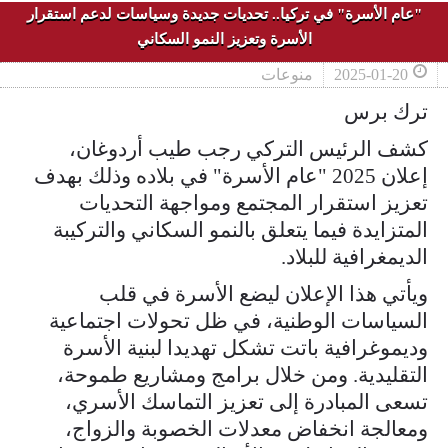
"عام الأسرة" في تركيا.. تحديات جديدة وسياسات لدعم استقرار
الأسرة وتعزيز النمو السكاني
2025-01-20
منوعات
ترك برس
كشف الرئيس التركي رجب طيب أردوغان،
إعلان 2025 "عام الأسرة" في بلاده وذلك بهدف
تعزيز استقرار المجتمع ومواجهة التحديات
المتزايدة فيما يتعلق بالنمو السكاني والتركيبة
الديمغرافية للبلاد.
ويأتي هذا الإعلان ليضع الأسرة في قلب
السياسات الوطنية، في ظل تحولات اجتماعية
وديموغرافية باتت تشكل تهديدا لبنية الأسرة
التقليدية. ومن خلال برامج ومشاريع طموحة،
تسعى المبادرة إلى تعزيز التماسك الأسري،
ومعالجة انخفاض معدلات الخصوبة والزواج،