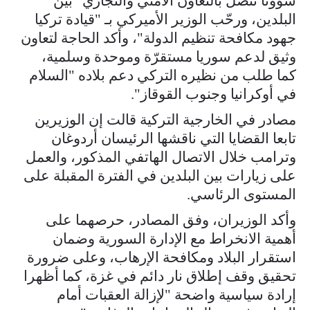
شؤونًا تتصل بالتعاون الأمني والتجاري" بين
البلدين، ورحّب الوزير الأميركي بـ "قيادة تركيا
جهود مكافحة تنظيم الدولة"، وأكد الحاجة لتعاون
وثيق لدعم سوريا مستقرّة وموحدة وسلمية،
كما طلب من نظيره التركي دعم بلاده "السلام
في أوكرانيا وجنوب القوقاز".
مصادر في الخارجية التركية قالت إن الوزيرين
تابعا القضايا التي ناقشها الرئيسان أردوغان
وترامب خلال الاتصال الهاتفي المذكور، والعمل
على زيارات بين البلدين في الفترة المقبلة على
المستوى الرئاسي.
وأكد الوزيران، وفق المصادر، حرصهما على
أهمية الانخراط مع الإدارة السورية وضمان
استقرار البلاد ومكافحة الإرهاب، وعلى ضرورة
تحقيق وقف إطلاق نار دائم في غزة، كما أظهرا
إرادة سياسية واضحة "لإزالة العقبات أمام