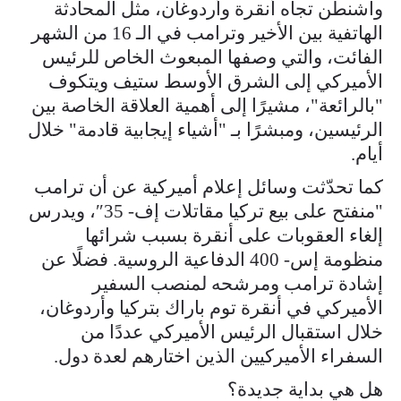
واشنطن تجاه أنقرة وأردوغان، مثل المحادثة
الهاتفية بين الأخير وترامب في الـ 16 من الشهر
الفائت، والتي وصفها المبعوث الخاص للرئيس
الأميركي إلى الشرق الأوسط ستيف ويتكوف
"بالرائعة"، مشيرًا إلى أهمية العلاقة الخاصة بين
الرئيسين، ومبشرًا بـ "أشياء إيجابية قادمة" خلال
أيام.
كما تحدّثت وسائل إعلام أميركية عن أن ترامب
"منفتح على بيع تركيا مقاتلات إف- 35″، ويدرس
إلغاء العقوبات على أنقرة بسبب شرائها
منظومة إس- 400 الدفاعية الروسية. فضلًا عن
إشادة ترامب ومرشحه لمنصب السفير
الأميركي في أنقرة توم باراك بتركيا وأردوغان،
خلال استقبال الرئيس الأميركي عددًا من
السفراء الأميركيين الذين اختارهم لعدة دول.
هل هي بداية جديدة؟