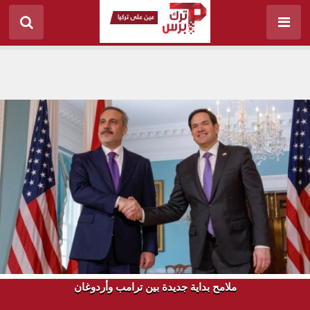
ملامح بداية جديدة بين ترامب وأردوغان