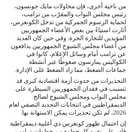
من ناحية أخرى، فإن محاولات مايك جونسون،
رئيس مجلس النواب والمقرّب من ترامب،
لحماية الرسوم الجمركية من تدخل الكونغرس،
أثارت استياءً بين بعض الأعضاء الجمهوريين
المؤيدين للتجارة الحرة. وفي حين كان العديد
من أعضاء مجلس الشيوخ الجمهوريين يدافعون
عن ترامب أمام وسائل الإعلام، كانوا في
الكواليس يمارسون ضغوطًا عبر أنشطة
جماعات الضغط، مما زاد الضغط على الإدارة.
التحذيرات من حدوث أزمة اقتصادية كبرى قد
تتسبب في فقدان الجمهوريين السيطرة على
مجلس النواب ومجلس الشيوخ لصالح
الديمقراطيين في انتخابات التجديد النصفي لعام
2026، لم تكن تحذيرات يمكن الاستهانة بها.
إن احتمال ظهور كونغرس ذي أغلبية ديمقراطية
قادر على تقييد كل خطوة من خطوات ترامب