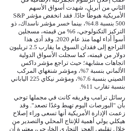
الثاني من أبريل، شهدت أسواق الأسهم
الأمريكية هبوطًا حادًا. فقد انخفض مؤشر S&P
500 بنسبة 4.8%، بينما خسر مؤشر ناسداك، ذو
التركيز التكنولوجي، 6% من قيمته، مسجلين
أسوأ أداء لهما منذ عام 2020. وقد أدى هذا
التراجع إلى فقدان السوق ما يقارب 2.5 تريليون
دولار من قيمته، كما سجلت الأسواق الدولية
اتجاهات مشابهة؛ حيث تراجع مؤشر داكس
الألماني بنسبة 7%، ومؤشر شنغهاي المركب
الصيني بنسبة 7.6%، ومؤشر نيكاي 225 الياباني
بنسبة تقارب 11%.
رسائل ترامب وفريقه كانت في مجملها توحي
بأن "البورصات اليوم تهبط وغدًا تصعد". وقد
زعمت الإدارة الأمريكية أنها تسعى وراء إصلاح
هيكلي يولي أهمية للإنتاج المحلي والتصدير من
خلال تقليص العجز التجاري الخارجي، معتبرة أن