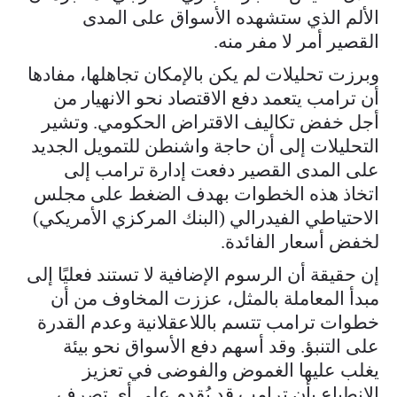
الألم الذي ستشهده الأسواق على المدى
القصير أمر لا مفر منه.
وبرزت تحليلات لم يكن بالإمكان تجاهلها، مفادها
أن ترامب يتعمد دفع الاقتصاد نحو الانهيار من
أجل خفض تكاليف الاقتراض الحكومي. وتشير
التحليلات إلى أن حاجة واشنطن للتمويل الجديد
على المدى القصير دفعت إدارة ترامب إلى
اتخاذ هذه الخطوات بهدف الضغط على مجلس
الاحتياطي الفيدرالي (البنك المركزي الأمريكي)
لخفض أسعار الفائدة.
إن حقيقة أن الرسوم الإضافية لا تستند فعليًا إلى
مبدأ المعاملة بالمثل، عززت المخاوف من أن
خطوات ترامب تتسم باللاعقلانية وعدم القدرة
على التنبؤ. وقد أسهم دفع الأسواق نحو بيئة
يغلب عليها الغموض والفوضى في تعزيز
الانطباع بأن ترامب قد يُقدم على أي تصرف.