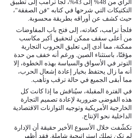
الرأي من 48% إلى 43%، لجأ ترامب إلى تطبيق
التكتيكات التي شرحها في كتابه "فن الصفقة"،
حيث كشف عن أوراقه بطريقة محسوبة.
فلجأ ترامب، كعادته، إلى فتح باب المفاوضات
من أعلى سقف ممكن لتحقيق أكبر مكاسب
ممكنة، مما أدى إلى تعليق الحروب التجارية
مؤقتًا، باستثناء الصين. ورغم أنه خفف من حدة
التوتر في الأسواق والسياسة بهذه الخطوة، إلا
أنه ما زال يحتفظ بخيار إعادة إشعال الحرب،
مما أبقى الجميع في حالة ترقب وتأهب.
في الفترة المقبلة، سيُناقش ما إذا كانت كل
هذه الفوضى ضرورية لإعادة تصميم التجارة
الخارجية الأمريكية وتوجيه التوازنات الاقتصادية
الداخلية نحو الإنتاج.
تكشّفت خلال الأسبوع الأخير حقيقة أن الإدارة
لم تكن تملك استراتيجية شاملة. فقد أظهر