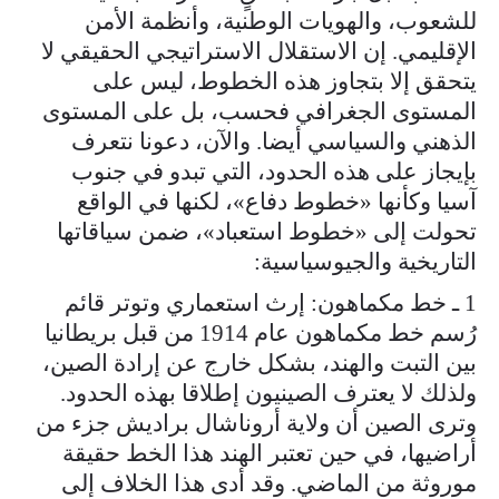
للشعوب، والهويات الوطنية، وأنظمة الأمن
الإقليمي. إن الاستقلال الاستراتيجي الحقيقي لا
يتحقق إلا بتجاوز هذه الخطوط، ليس على
المستوى الجغرافي فحسب، بل على المستوى
الذهني والسياسي أيضا. والآن، دعونا نتعرف
بإيجاز على هذه الحدود، التي تبدو في جنوب
آسيا وكأنها «خطوط دفاع»، لكنها في الواقع
تحولت إلى «خطوط استعباد»، ضمن سياقاتها
التاريخية والجيوسياسية:
1 ـ خط مكماهون: إرث استعماري وتوتر قائم
رُسم خط مكماهون عام 1914 من قبل بريطانيا
بين التبت والهند، بشكل خارج عن إرادة الصين،
ولذلك لا يعترف الصينيون إطلاقا بهذه الحدود.
وترى الصين أن ولاية أروناشال براديش جزء من
أراضيها، في حين تعتبر الهند هذا الخط حقيقة
موروثة من الماضي. وقد أدى هذا الخلاف إلى