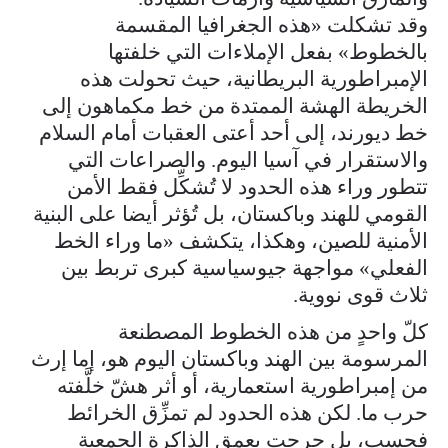
وقد تشكلت «هذه الجغرافيا المقسمة
بالخطوط» بفعل الإملاءات التي خلفتها
الإمبراطورية البريطانية، حيث تحولت هذه
الخريطة الهشة الممتدة من خط مكماهون إلى
خط ديورند، إلى أحد أعتى العقبات أمام السلام
والاستقرار في آسيا اليوم. والصراعات التي
تتطور وراء هذه الحدود لا تُشكِّل فقط الأمن
القومي للهند وباكستان، بل تُؤثر أيضا على البنية
الأمنية للصين، وهكذا، يتكشف «ما وراء الخط
الفعلي» مواجهة جيوسياسية كبرى تربط بين
ثلاث قوى نووية.
كلّ واحدٍ من هذه الخطوط المصطنعة
المرسومة بين الهند وباكستان اليوم هو، إما إرث
من إمبراطورية استعمارية، أو أثر هشّ خلَّفته
حرب ما. لكن هذه الحدود لم تمزِّق الخرائط
فحسب، بل جرحت بعمقٍ الذاكرة الجمعية