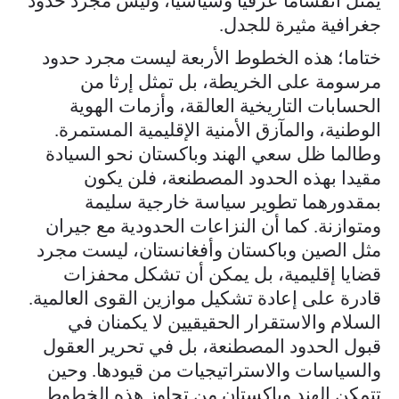
يمثل انقساما عرقيا وسياسيا، وليس مجرد حدود
جغرافية مثيرة للجدل.
ختاما؛ هذه الخطوط الأربعة ليست مجرد حدود
مرسومة على الخريطة، بل تمثل إرثا من
الحسابات التاريخية العالقة، وأزمات الهوية
الوطنية، والمآزق الأمنية الإقليمية المستمرة.
وطالما ظل سعي الهند وباكستان نحو السيادة
مقيدا بهذه الحدود المصطنعة، فلن يكون
بمقدورهما تطوير سياسة خارجية سليمة
ومتوازنة. كما أن النزاعات الحدودية مع جيران
مثل الصين وباكستان وأفغانستان، ليست مجرد
قضايا إقليمية، بل يمكن أن تشكل محفزات
قادرة على إعادة تشكيل موازين القوى العالمية.
السلام والاستقرار الحقيقيين لا يكمنان في
قبول الحدود المصطنعة، بل في تحرير العقول
والسياسات والاستراتيجيات من قيودها. وحين
تتمكن الهند وباكستان من تجاوز هذه الخطوط