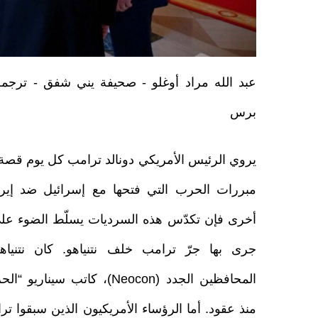
عبد الله مراد أوغلو - صحيفة يني شفق - ترجم
برس
يروي الرئيس الأمريكي دونالد ترامب كل يوم قصة
مبررات الحرب التي فتحها مع إسرائيل ضد إير
أخرى فإن تكدّس هذه السرديات يسلّط الضوء على 
جرى بها جرّ ترامب خلف نتنياهو. كان نتنياه
المحافظين الجدد (Neocon)، كاتب سين
منذ عقود. أما الرؤساء الأمريكيون الذين سبقوا ترا