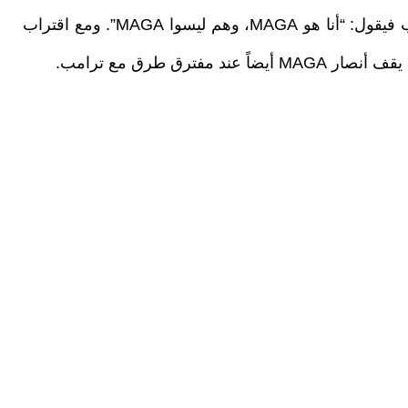
“اجعلوا أمريكا عظيمة مجدداً (MAGA)”. أما ترامب فيقول: “أنا هو MAGA، وهم ليسوا MAGA”. ومع اقتراب
فترق طرق مع ترامب.