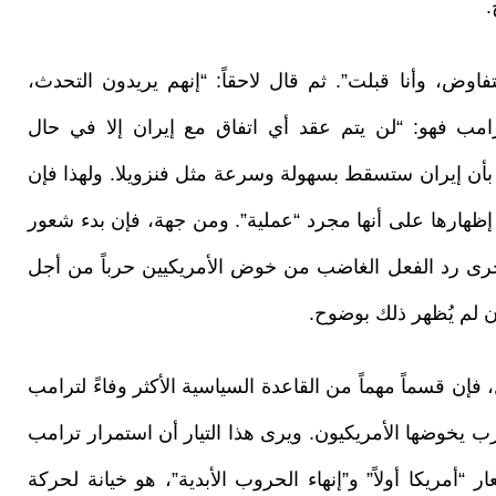
.
اوض، وأنا قبلت”. ثم قال لاحقاً: “إنهم يريدون التحدث،
رامب فهو: “لن يتم عقد أي اتفاق مع إيران إلا في حال
 بأن إيران ستسقط بسهولة وسرعة مثل فنزويلا. ولهذا فإن
إظهارها على أنها مجرد “عملية”. ومن جهة، فإن بدء شعور
 أخرى رد الفعل الغاضب من خوض الأمريكيين حرباً من أجل
 لم يُظهر ذلك بوضوح.
فإن قسماً مهماً من القاعدة السياسية الأكثر وفاءً لترامب
 يخوضها الأمريكيون. ويرى هذا التيار أن استمرار ترامب
 “أمريكا أولاً” و”إنهاء الحروب الأبدية”، هو خيانة لحركة