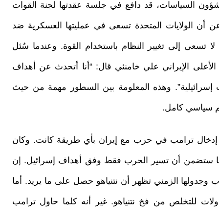
 لشؤون السياسات، قد دافع في جلسة عقدتها لجنة القوات
لشيوخ في 3 مارس/آذار عن أن الولايات المتحدة تسعى في عمليتها العسكرية ضد
لا تسعى إلى تغيير النظام باستخدام القوة. وعندما سُئل
الأعلى الإيراني علي خامنئي قال: “أنا أتحدث عن أهداف
ت إسرائيلية”. وهذه المعلومة بين السطور مهمة من حيث
غم سياسي كامل.
و إدخال ترامب في حرب مع إيران بأي طريقة كانت. وكان
فإنها ستضمن أن تسير الحرب فقط وفق أهداف إسرائيل. إن
وجدولها الزمني تظهر أن نتنياهو حصل على ما يريد. أما
لات للتخلص من فخ نتنياهو. غير أنه كلما حاول ترامب