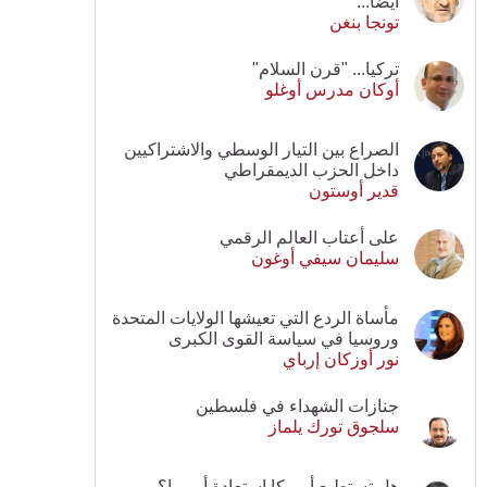
أيضا...
تونجا بنغن
تركيا... "قرن السلام"
أوكان مدرس أوغلو
الصراع بين التيار الوسطي والاشتراكيين
داخل الحزب الديمقراطي
قدير أوستون
على أعتاب العالم الرقمي
سليمان سيفي أوغون
مأساة الردع التي تعيشها الولايات المتحدة
وروسيا في سياسة القوى الكبرى
نور أوزكان إرباي
جنازات الشهداء في فلسطين
سلجوق تورك يلماز
هل تستطيع أمريكا استعادة أوروبا؟