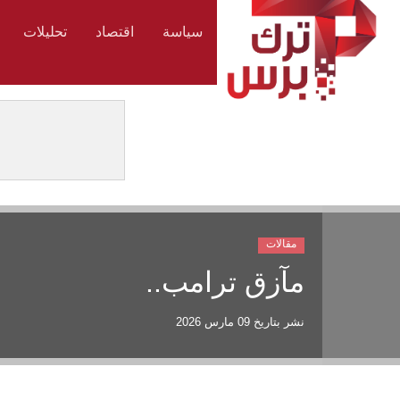
سياسة
اقتصاد
تحليلات
مقالات
مآزق ترامب..
نشر بتاريخ
09 مارس 2026