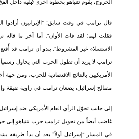
الخروج، يقوم نتنياهو بخطوة أخرى تُبقيه داخل الفخ
قال ترامب في وقت سابق: “الإيرانيون أرادوا التف
فقلت لهم: لقد فات الأوان”. أما آخر ما قاله ت
الاستسلام غير المشروط”. يبدو أن ترامب قد أُقنع
ترامب لا يريد أن تطول الحرب التي يحاول رسمياً 
الأمريكيين بالنتائج الاقتصادية للحرب، ومن جهة
مصالح إسرائيل، يضعان ترامب في زاوية ضيقة وإن
إلى جانب تحوّل الرأي العام الأمريكي ضد إسرائيل، 
غاضب أيضاً من تحويل ترامب حرب نتنياهو إلى حرب
في المسار “إسرائيل أولاً” بعد أن بدأ طريقه بشعار