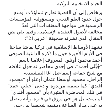
الحياة الانتخابية التركية.
ويخلص إلى أن القضية تطرح تساؤلات أوسع
حول حدود الغلو الديني، ومسؤولية المؤسسات
الرسمية في مواجهة المعتقدات التي تُعدّ
مخالفة لأصول العقيدة الإسلامية. وفيما يلي نص
المقال الذي نشرته صحيفة "عربي21":
تشهد الأوساط الإسلامية في تركيا نقاشا ساخنا
في الأيام الأخيرة حول ما ذكره الداعية الصوفي
أحمد محمود أونلو، المعروف إعلاميا باسم
"جُبَّلي أحمد"، في إحدى محاضراته حول علاقته
مع شيخ جماعة إسماعيل آغا النقشبندية
الراحل، محمود أوسطا عثمان أوغلو أو "محمود
أفندي" كما يسميه مريدوه. وادعى "جبلي أحمد"
في تلك المحاضرة المثيرة بأن "محمود أفندي"
لم يمت، بل هو حي يرزق في قبره، وأنه متصل
به على مدار الساعة ويلتقيه شخصيا بين حين