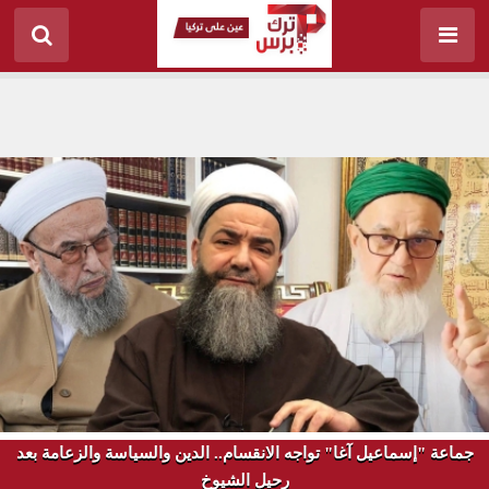
جماعة "إسماعيل آغا" تواجه الانقسام.. الدين والسياسة والزعامة بعد
رحيل الشيوخ