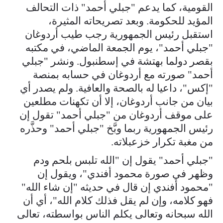
القومية، كما يدعم "جبلي أحمد" ذات التحالف
المؤيد للحكومة. وبعد تصريحاته المثيرة،
استقبل رئيس الجمهورية رجب طيب أردوغان
"جبلي أحمد"، يوم الجمعة الماضي، في مكتبه
بقصر دولما بهتشة في إسطنبول. ونشر "جبلي
أحمد" صورته مع أردوغان في حسابه بمنصة
"إكس"، داعيا له بالصحة والعافية. ولم يصدر أي
بيان من جانب أردوغان، إلا أن تكهنات مطلعين
على موقف أردوغان من "جبلي أحمد" تقول إن
رئيس الجمهورية ربما وبَّخ "جبلي أحمد" وحذَّره
من مغبة تكرار خزعبلاته.
"جبلي أحمد" يقول إن "الله تلبس بلحم ودم
وظهر في صورة محمود أفندي"، ويقول إن
"محمود أفندي إن قال في حديثه "إن شاء الله"
فهو كلامه، وإن لم يقل فذلك كلام الله"، أي أن
الله سبحانه وتعالى يكلم الناس بواسطته، تعالى