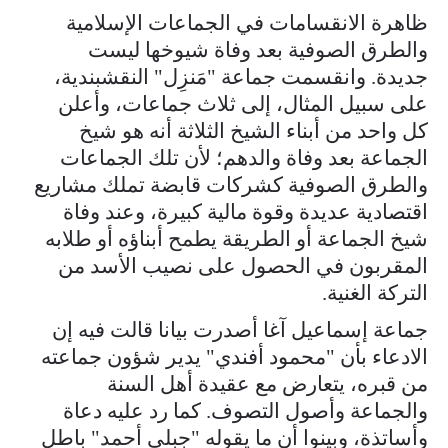
ظاهرة الانقسامات في الجماعات الإسلامية
والطرق الصوفية بعد وفاة شيوخها ليست
جديدة. وانقسمت جماعة "مَنزِل" النقشبندية،
على سبيل المثال، إلى ثلاث جماعات، وأعلن
كل واحد من أبناء الشيخ الثلاثة أنه هو شيخ
الجماعة بعد وفاة والدهم؛ لأن تلك الجماعات
والطرق الصوفية كشركات قابضة تملك مشاريع
اقتصادية عديدة وقوة مالية كبيرة، وعند وفاة
شيخ الجماعة أو الطريقة يطمح أبناؤه أو طلابه
المقربون في الحصول على نصيب الأسد من
التركة الغنية.
جماعة إسماعيل آغا أصدرت بيانا قالت فيه إن
الادعاء بأن "محمود أفندي" يدير شؤون جماعته
من قبره، يتعارض مع عقيدة أهل السنة
والجماعة وأصول التصوف. كما رد عليه دعاة
وأساتذة، وبينوا أن ما يقوله "جبلي أحمد" باطل