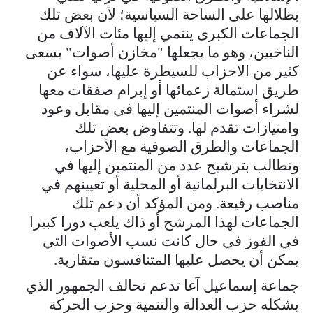
بظلالها على الساحة السياسية؛ لأن بعض تلك
الجماعات الكبرى ينتمي إليها مئات الآلاف من
الناخبين، وهو ما يجعلها "مخازن أصوات" يسعى
كثير من الاحزاب للسيطرة عليها، سواء عن
طريق استمالة زعمائها أو إبرام صفقات معها
لشراء أصوات المنتمين إليها في مقابل وعود
وامتيازات تقدم لها. وتتفاوض بعض تلك
الجماعات والطرق الصوفية مع الأحزاب،
وتطالب بترشيح عدد من المنتمين إليها في
الانتخابات البرلمانية أو المحلية أو تعيينهم في
مناصب رفيعة. ومن المؤكد أن دعم تلك
الجماعات لهذا المرشح أو ذاك يلعب دورا كبيرا
في الفوز في حال كانت نسب الأصوات التي
يمكن أن يحصل عليها المتنافسون متقاربة.
جماعة إسماعيل آغا تدعم تحالف الجمهور الذي
يشكله حزب العدالة والتنمية وحزب الحركة