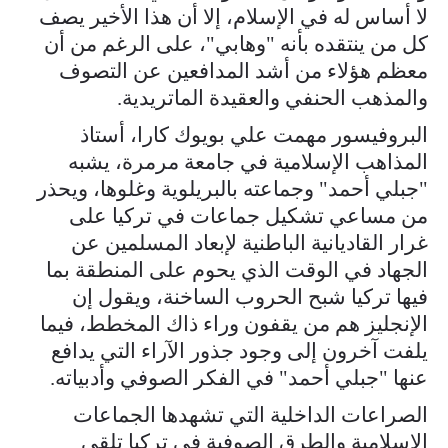
لا أساس له في الإسلام، إلا أن هذا الأخير يصف
كل من ينتقده بأنه "وهابي"، على الرغم من أن
معظم هؤلاء من أشد المدافعين عن التصوف
والمذهب الحنفي والعقيدة الماتريدية.
البروفيسور مهمت علي بويوك كارا، أستاذ
المذاهب الإسلامية في جامعة مرمرة، يشبه
"جبلي أحمد" وجماعته بالبريلوية وغلوها، ويحذر
من مساعي تشكيل جماعات في تركيا على
غرار القاديانية الباطنية لإبعاد المسلمين عن
الجهاد في الوقت الذي يحوم على المنطقة بما
فيها تركيا شبح الحروب الساخنة، ويقول إن
الإنجليز هم من يقفون وراء ذاك المخطط، فيما
يلفت آخرون إلى وجود جذور الآراء التي يدافع
عنها "جبلي أحمد" في الفكر الصوفي وأدبياته.
الصراعات الداخلية التي تشهدها الجماعات
الإسلامية والطرق الصوفية في تركيا تلقي