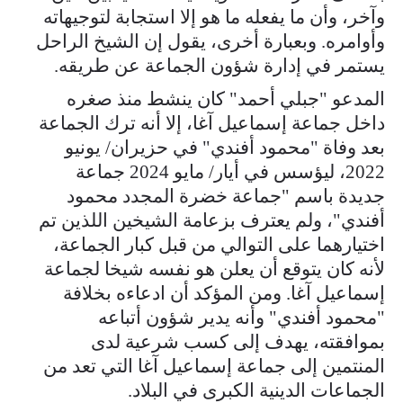
وآخر، وأن ما يفعله ما هو إلا استجابة لتوجيهاته
وأوامره. وبعبارة أخرى، يقول إن الشيخ الراحل
يستمر في إدارة شؤون الجماعة عن طريقه.
المدعو "جبلي أحمد" كان ينشط منذ صغره
داخل جماعة إسماعيل آغا، إلا أنه ترك الجماعة
بعد وفاة "محمود أفندي" في حزيران/ يونيو
2022، ليؤسس في أيار/ مايو 2024 جماعة
جديدة باسم "جماعة خضرة المجدد محمود
أفندي"، ولم يعترف بزعامة الشيخين اللذين تم
اختيارهما على التوالي من قبل كبار الجماعة،
لأنه كان يتوقع أن يعلن هو نفسه شيخا لجماعة
إسماعيل آغا. ومن المؤكد أن ادعاءه بخلافة
"محمود أفندي" وأنه يدير شؤون أتباعه
بموافقته، يهدف إلى كسب شرعية لدى
المنتمين إلى جماعة إسماعيل آغا التي تعد من
الجماعات الدينية الكبرى في البلاد.