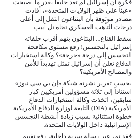
فكرة أن إسرائيل لم تعد حليفاً بقدر ما أصبحت
«عبئاً على ظهر الولايات المتحدة»، أفادت
مصادر موثوقة بأن البنتاغون انتقل إلى أعلى
درجات التأهب العسكري تجاه تل أبيب.
سقط القناع... البنتاغون يتهم أقرب حلفائه
إسرائيل بالتجسس! رفع مستوى مكافحة
التجسس إلى درجة «حرجة»؟ وكالة استخبارات
الدفاع تعلن أن إسرائيل تمثل تهديداً للأمن
والمصالح الأمريكية؟
بحسب تقرير نشرته شبكة «إن بي سي نيوز»
استناداً إلى ثلاثة مسؤولين أمريكيين كبار
سابقين، اتخذت وكالة استخبارات الدفاع
الأمريكية (DIA) التابعة لوزارة الدفاع الأمريكية
خطوة استثنائية بسبب زيادة أنشطة التجسس
الإسرائيلية داخل الولايات المتحدة.
فقد تم، عبر رسالة سرية داخلية، رفع تقييم