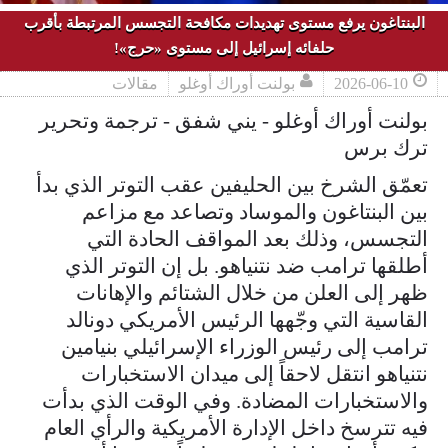
البنتاغون يرفع مستوى تهديدات مكافحة التجسس المرتبطة بأقرب
حلفائه إسرائيل إلى مستوى «حرج»!
2026-06-10
بولنت أوراك أوغلو
مقالات
بولنت أوراك أوغلو - يني شفق - ترجمة وتحرير
ترك برس
تعمّق الشرخ بين الحليفين عقب التوتر الذي بدأ
بين البنتاغون والموساد وتصاعد مع مزاعم
التجسس، وذلك بعد المواقف الحادة التي
أطلقها ترامب ضد نتنياهو. بل إن التوتر الذي
ظهر إلى العلن من خلال الشتائم والإهانات
القاسية التي وجّهها الرئيس الأمريكي دونالد
ترامب إلى رئيس الوزراء الإسرائيلي بنيامين
نتنياهو انتقل لاحقاً إلى ميدان الاستخبارات
والاستخبارات المضادة. وفي الوقت الذي بدأت
فيه تترسخ داخل الإدارة الأمريكية والرأي العام