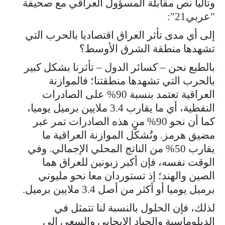
وتاليا نص مقابلة المسؤول العراقي مع صحيفة
"عربي21":
إلى أي مدى تأثر العراق اقتصاديا بالحرب التي
تشهدها منطقة الشرق الأوسط؟
بالطبع نحن – كسائر الدول – تأثرنا بشكل كبير
بالحرب التي تشهدها منطقتنا؛ فالموازنة
العراقية تعتمد بنسبة 90% على الصادرات
النفطية، أي ما يقارب 3.4 ملايين برميل يوميا،
كما أن نحو 90% من هذه الصادرات تمر عبر
مضيق هرمز. وتُشكّل الموازنة العراقية ما
يقارب 50% من الناتج المحلي الإجمالي. وفي
الوقت نفسه، فإن أكبر زبونين للعراق هما
الصين والهند؛ إذ تستوردان معا نحو مليوني
برميل يوميا أو أكثر من أصل 3.4 ملايين برميل.
لذلك، فإن الحلول بالنسبة لنا تتمثل في
الدبلوماسية والحياد الإيجابي والسعي إلى