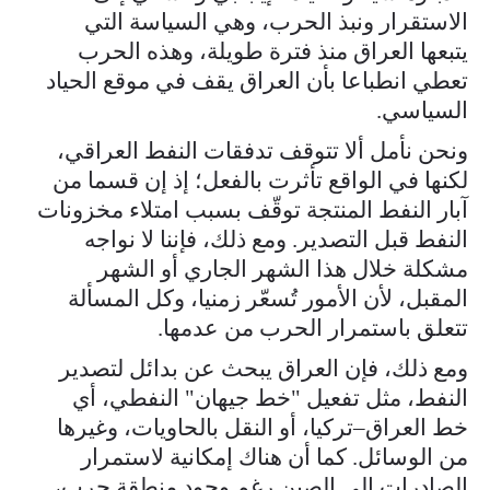
الاستقرار ونبذ الحرب، وهي السياسة التي
يتبعها العراق منذ فترة طويلة، وهذه الحرب
تعطي انطباعا بأن العراق يقف في موقع الحياد
السياسي.
ونحن نأمل ألا تتوقف تدفقات النفط العراقي،
لكنها في الواقع تأثرت بالفعل؛ إذ إن قسما من
آبار النفط المنتجة توقّف بسبب امتلاء مخزونات
النفط قبل التصدير. ومع ذلك، فإننا لا نواجه
مشكلة خلال هذا الشهر الجاري أو الشهر
المقبل، لأن الأمور تُسعّر زمنيا، وكل المسألة
تتعلق باستمرار الحرب من عدمها.
ومع ذلك، فإن العراق يبحث عن بدائل لتصدير
النفط، مثل تفعيل "خط جيهان" النفطي، أي
خط العراق–تركيا، أو النقل بالحاويات، وغيرها
من الوسائل. كما أن هناك إمكانية لاستمرار
الصادرات إلى الصين رغم وجود منطقة حرب،