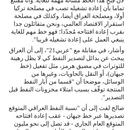
لأن فتح هذا الخط مسألة مهمة للغاية. وأنا مقتنع
تماما بأن إعادة تشغيله تصب في مصلحة تركيا
أولا، ومصلحة العراق أيضا، وكذلك في مصلحة
استقرار الاقتصاد العالمي، ونحن متفائلون جدا
بقرب إعادة افتتاحه مُجدّدا؛ فهو خط مهم للغاية
ينبغي العمل على إعادة تشغيله قريبا".
وأشار، في مقابلة مع "عربي21"، إلى أن العراق
يبحث عن بدائل لتصدير النفط كي لا يظل رهينة
للتوترات في مضيق هرمز، مثل تفعيل (خط
جيهان)، أو النقل بالحاويات، وغيرها من
الوسائل، موضحا أن "قسما من آبار النفط
المنتجة توقّف بسبب امتلاء مخزونات النفط قبل
التصدير".
صالح لفت إلى أن "نسبة النفط العراقي المتوقع
تصديرها عبر خط جيهان - عقب إعادة افتتاحه
المتوقع العام الجاري - قد تصل إلى نحو مليون