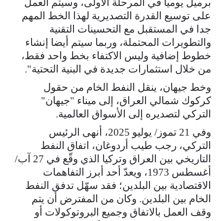
برميل يوميا في المرحلة الأولى، وسيتم العمل
على توسيع القدرة التصديرية لهذا الخط المهم
جدا في المستقبل مع التحسينات التقنية
والتطويرات المحتملة، وربما سيتم أيضا إنشاء
خطوط إضافية وليس الاكتفاء بخط واحد فقط،
من خلال استثمارات جديدة في البنية التحتية".
وخط جيهان، ينقل النفط الخام من حقول
كركوك شمالي العراق، إلى ميناء "جيهان"
التركي لتصديره إلى الأسواق العالمية.
وفي 21 تموز/ يوليو 2025، أنهى الرئيس
التركي، رجب طيب أردوغان، اتفاق النفط
التاريخي بين العراق وتركيا الذي وقّع في 27 آب/
أغسطس 1973، ويعدّ أحد أبرز التفاهمات
الاقتصادية بين البلدين؛ فقد سهّل تدفق النفط
الخام بين البلدين. وكان من المفترض أن يتم
وقف العمل بالاتفاق وجميع البروتوكولات أو