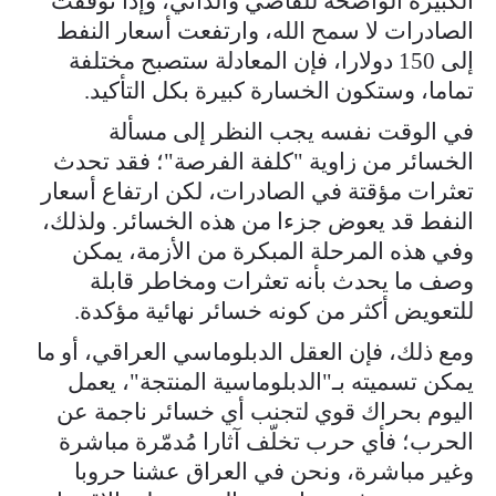
الكبيرة الواضحة للقاصي والداني، وإذا توقفت
الصادرات لا سمح الله، وارتفعت أسعار النفط
إلى 150 دولارا، فإن المعادلة ستصبح مختلفة
تماما، وستكون الخسارة كبيرة بكل التأكيد.
في الوقت نفسه يجب النظر إلى مسألة
الخسائر من زاوية "كلفة الفرصة"؛ فقد تحدث
تعثرات مؤقتة في الصادرات، لكن ارتفاع أسعار
النفط قد يعوض جزءا من هذه الخسائر. ولذلك،
وفي هذه المرحلة المبكرة من الأزمة، يمكن
وصف ما يحدث بأنه تعثرات ومخاطر قابلة
للتعويض أكثر من كونه خسائر نهائية مؤكدة.
ومع ذلك، فإن العقل الدبلوماسي العراقي، أو ما
يمكن تسميته بـ"الدبلوماسية المنتجة"، يعمل
اليوم بحراك قوي لتجنب أي خسائر ناجمة عن
الحرب؛ فأي حرب تخلّف آثارا مُدمّرة مباشرة
وغير مباشرة، ونحن في العراق عشنا حروبا