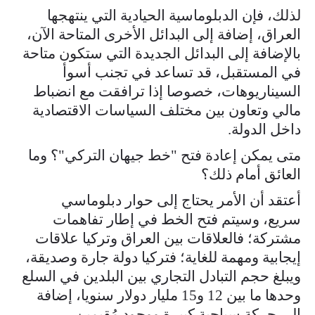
لذلك، فإن الدبلوماسية الحيادية التي ينتهجها
العراق، إضافة إلى البدائل الأخرى المتاحة الآن،
بالإضافة إلى البدائل الجديدة التي ستكون متاحة
في المستقبل، قد تساعد في تجنب أسوأ
السيناريوهات، خصوصا إذا ترافقت مع انضباط
مالي وتعاون بين مختلف السياسات الاقتصادية
داخل الدولة.
متى يمكن إعادة فتح "خط جيهان التركي"؟ وما
العائق أمام ذلك؟
أعتقد أن الأمر يحتاج إلى حوار دبلوماسي
سريع، وسيتم فتح الخط في إطار تفاهمات
مشتركة؛ فالعلاقات بين العراق وتركيا علاقات
إيجابية ومهمة للغاية؛ فتركيا دولة جارة وصديقة،
ويبلغ حجم التبادل التجاري بين البلدين في السلع
وحدها ما بين 12 و15 مليار دولار سنويا، إضافة
إلى حركة سياحية كبيرة ووجود مُقيمين