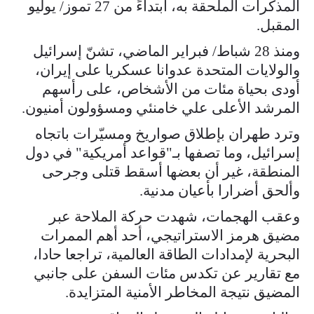
المذكرات الملحقة به، ابتداءً من 27 تموز/ يوليو
المقبل.
ومنذ 28 شباط/ فبراير الماضي، تشنّ إسرائيل
والولايات المتحدة عدوانا عسكريا على إيران،
أودى بحياة مئات من الأشخاص، على رأسهم
المرشد الأعلى علي خامنئي ومسؤولون أمنيون.
وترد طهران بإطلاق صواريخ ومسيّرات باتجاه
إسرائيل، وما تصفها بـ"قواعد أمريكية" في دول
المنطقة، غير أن بعضها أسقط قتلى وجرحى
وألحق أضرارا بأعيان مدنية.
وعقب الهجمات، شهدت حركة الملاحة عبر
مضيق هرمز الاستراتيجي، أحد أهم الممرات
البحرية لإمدادات الطاقة العالمية، تراجعا حادا،
مع تقارير عن تكدس مئات السفن على جانبي
المضيق نتيجة المخاطر الأمنية المتزايدة.