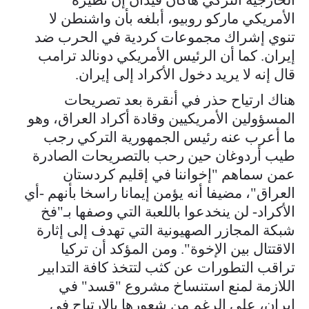
الأمريكي ماركو روبيو، أبلغه بأن واشنطن لا
تنوي إشراك مجموعات كردية في الحرب ضد
إيران. كما أن الرئيس الأمريكي دونالد ترامب
قال إنه لا يريد دخول الأكراد إلى إيران.
هناك ارتياح حذر في أنقرة بعد تصريحات
المسؤولين الأمريكيين وقادة أكراد العراق، وهو
ما أعرب عنه رئيس الجمهورية التركي رجب
طيب أردوغان حين رحب بالتصريحات الصادرة
عمن سماهم "إخواننا في إقليم كردستان
العراق"، مضيفا أنه يؤمن إيمانا راسخا بأنهم -أي
الأكراد- لن ينخدعوا باللعبة التي وصفها بـ"فخ
شبكة المجازر الصهيونية التي تهدف إلى إثارة
الاقتتال بين الإخوة". ومن المؤكد أن تركيا
تراقب التطورات عن كثب لتتخذ كافة التدابير
اللازمة لمنع استنساخ مشروع "قسد" في
إيران، على الرغم من شعورها بالارتياح في