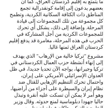
ما يتمتع به إقليم كردستان العراق، كما أن
بعضهم يدعون إلى إقامة كونفدرالية تجمع
المناطق ذات الكثافة السكانية الكردية، وتطمح
كل مجموعة من تلك المجموعات إلى قيادة
المرحلة. وإضافة إلى ذلك، يشكل أي تحرك
للمجموعات الكردية من أجل المشاركة في
الحرب في هذه المرحلة، مغامرة قد يدفع إقليم
كردستان العراق ثمنها غاليا.
مشروع "تركيا خالية من الإرهاب" الذي يهدف
إلى إنهاء أنشطة حزب العمال الكردستاني في
تركيا وجيرانها، يواجه الآن تحديا جديدا، في ظل
العدوان الإسرائيلي الأمريكي على إيران،
واحتمال تحرك التنظيم الإرهابي للقتال ضد
نظام إيران والسيطرة على أجزاء من أراضيها،
وهو أمر لا يمكن أن تسكت عليه أنقرة وتبذل
حاليا جهودا دبلوماسية لمنع حدوثه. وقال وزير
الخارجية التركي هاكان فيدان إن نظيره