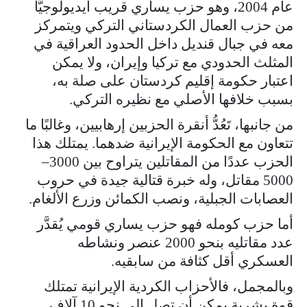
عام 2004، وهو حزب يساري قريب أيديولوجيًّا
من حزب العمال الكردستاني التركي ويتمركز
معه في جبال قنديل داخل الحدود العراقية في
المثلث الحدودي مع تركيا وإيران، ولا يمكن
اعتبار حكومة إقليم كردستان على صلة به،
بسبب خلافها الأصلي مع نظيره التركي.
من جانبها، تَعُدُّ أنقرة الحزبين إرهابيين، وغالبًا ما
تتعاون مع الحكومة الإيرانية ضدهما. يمتلك هذا
الحزب عددًا من المقاتلين يتراوح بين 3000–
5000 مقاتل، وله خبرة قتالية جيدة في حروب
العصابات الجبلية، ونصب الكمائن وزرع الألغام.
أما حزب كومله فهو حزب يساري قومي يُقدَّر
عدد مقاتليه بنحو 2000 عنصر ونشاطه
العسكري أقل كثافة من سابقيه.
وبالمجمل، فالأحزاب الكردية الإيرانية تمتلك
قوة بشرية يمكن أن تصل إلى نحو 10 آلاف