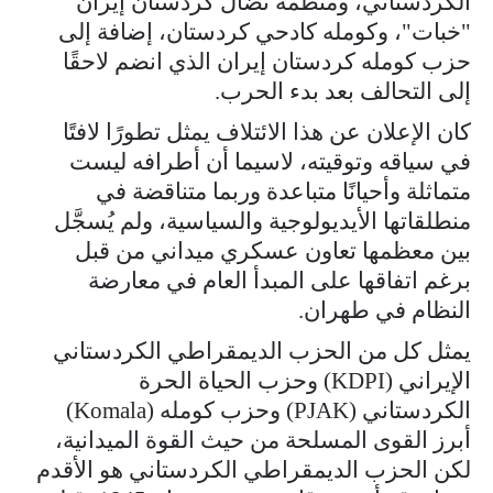
الكردستاني، ومنظمة نضال كردستان إيران
"خبات"، وكومله كادحي كردستان، إضافة إلى
حزب كومله كردستان إيران الذي انضم لاحقًا
إلى التحالف بعد بدء الحرب.
كان الإعلان عن هذا الائتلاف يمثل تطورًا لافتًا
في سياقه وتوقيته، لاسيما أن أطرافه ليست
متماثلة وأحيانًا متباعدة وربما متناقضة في
منطلقاتها الأيديولوجية والسياسية، ولم يُسجَّل
بين معظمها تعاون عسكري ميداني من قبل
برغم اتفاقها على المبدأ العام في معارضة
النظام في طهران.
يمثل كل من الحزب الديمقراطي الكردستاني
الإيراني (KDPI) وحزب الحياة الحرة
الكردستاني (PJAK) وحزب كومله (Komala)
أبرز القوى المسلحة من حيث القوة الميدانية،
لكن الحزب الديمقراطي الكردستاني هو الأقدم