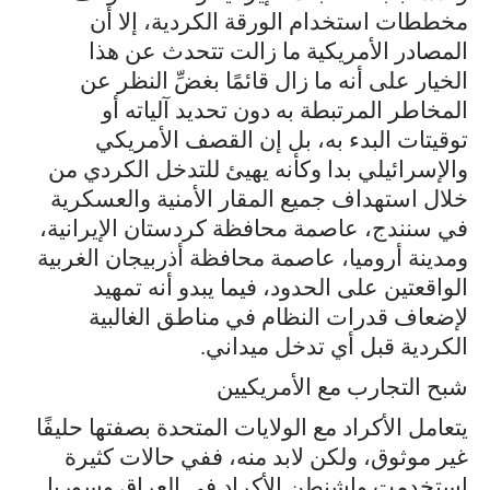
مخططات استخدام الورقة الكردية، إلا أن
المصادر الأمريكية ما زالت تتحدث عن هذا
الخيار على أنه ما زال قائمًا بغضِّ النظر عن
المخاطر المرتبطة به دون تحديد آلياته أو
توقيتات البدء به، بل إن القصف الأمريكي
والإسرائيلي بدا وكأنه يهيئ للتدخل الكردي من
خلال استهداف جميع المقار الأمنية والعسكرية
في سنندج، عاصمة محافظة كردستان الإيرانية،
ومدينة أروميا، عاصمة محافظة أذربيجان الغربية
الواقعتين على الحدود، فيما يبدو أنه تمهيد
لإضعاف قدرات النظام في مناطق الغالبية
الكردية قبل أي تدخل ميداني.
شبح التجارب مع الأمريكيين
يتعامل الأكراد مع الولايات المتحدة بصفتها حليفًا
غير موثوق، ولكن لابد منه، ففي حالات كثيرة
استخدمت واشنطن الأكراد في العراق وسوريا