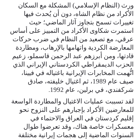
ورث (النظام الإسلامي) المشكلة مع السكان
الأكراد من نظام الشاه، دون أن يُحدث فيها
تغييرات تسمح بتجاوز آثار الماضي؛ حيث
استمرت شكاوى الأكراد من التمييز على أساس
عرقي، مع تصعيد من النظام في ضرب حركات
المعارضة الكردية واتهامها بالإرهاب، ومطاردة
قادتها، ومن أبرزهم عبد الرحمن قاسملو، زعيم
الحزب الديمقراطي الكردستاني الإيراني الذي
اتُّهمت المخابرات الإيرانية باغتياله في فيينا،
صيف عام 1989، ثم اغتيال خليفته، صادق
شركفندي، في برلين، عام 1992.
لقد تسببت عمليات الاغتيال والمطاردة الواسعة
للمعارضين الأكراد بإجبارهم على النزوح نحو
إقليم كردستان في العراق والاحتماء في
معسكرات خاصة هناك، وقد تعرضوا طوال
السنوات الماضية إلى هجمات إيرانية مختلفة