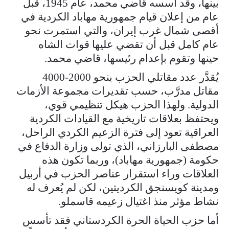
بينها، وقد أسسه قاضي محمد، عام 1945، قبل
عام من إعلان قيام جمهورية مهاباد الكردية في
أقصى شمال غرب إيران، والتي استمرت نحو
عام كامل قبل أن تقضي عليها قوات الشاه
حينها وتقوم بإعدام رئيسها، قاضي محمد.
يُقدَّر عدد مقاتلي الحزب بنحو 2000-4000
مقاتل مدرَّب، حسب تقديرات مجموعة الأزمات
الدولية. ولهذا الحزب هيكل تنظيمي قوي،
ويحتفظ بعلاقات تاريخية مع القيادات الكردية
العراقية تعود إلى فترة الزعيم الكردي الراحل،
مصطفى البارزاني، الذي تولى وزارة الدفاع في
حكومة (جمهورية مهاباد)، وربما تكون هذه
العلاقات وراء استقرار عناصر الحزب في أربيل
ومدينة كويسنجق الكرديتين، لكن لم يُعرف له
نشاط مؤثر منذ اغتيال زعيمه قاسملو.
أما حزب الحياة الحرة الكردستاني فقد تأسس