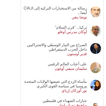
رسالة من الاستخبارات التركية إلى الـCIA
أيضا...
تونجا بنغن
تركيا... "قرن السلام"
أوكان مدرس أوغلو
الصراع بين التيار الوسطي والاشتراكيين
داخل الحزب الديمقراطي
قدير أوستون
على أعتاب العالم الرقمي
سليمان سيفي أوغون
مأساة الردع التي تعيشها الولايات المتحدة
وروسيا في سياسة القوى الكبرى
نور أوزكان إرباي
جنازات الشهداء في فلسطين
سلجوق تورك يلماز