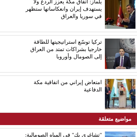
يلماز: اتفاق مكة يعزز الردع ولا
يستهدف إيران وانعكاساتها ستظهر
في سوريا والعراق
تركيا توسّع استراتيجيتها للطاقة
خارجيا بشراكات تمتد من العراق
إلى الصومال وأوروبا
امتعاض إيراني من اتفاقية مكة
الدفاعية
مواضيع متعلقة
"تشاغري بك" في المياه الصومالية: