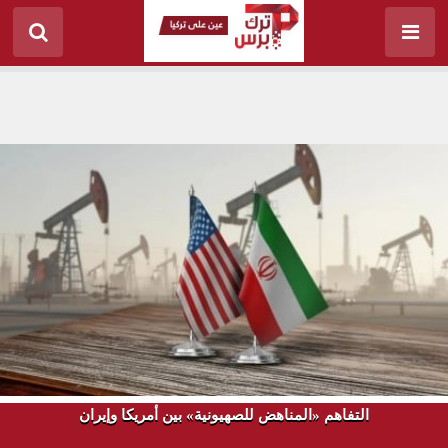
التفاهم «المناهض للصهيونية» بين أمريكا وإيران