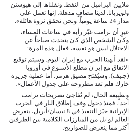
ملايين البراميل من النفط. ونقلناها إلى هيوستن
ولويزيانا. لدينا مصافٍ مذهلة. إنها تعمل على
مدار 24 ساعة يومياً. ونحن نحقق ثروة هائلة».
غير أن ترامب غيّر رأيه في ساعات المساء،
وكأن الشخص الذي كان يتحدث صباحاً عن
الاحتلال ليس هو نفسه، فقال هذه المرة:
«لقد أنهينا الحرب مع إيران اليوم. وسيتم توقيع
الاتفاق مع إيران مطلع الأسبوع في أوروبا
(جنيف). وسيُفتح مضيق هرمز. أما عملية جزيرة
خارك فلم تعد مطروحة على جدول الأعمال».
وبطبيعة الحال، لم تُفاجئ تصريحات ترامب
أحداً. فمنذ دخول وقف إطلاق النار في الحرب
الإيرانية حيّز التنفيذ في 8 نيسان/أبريل، يتعرض
العالم لوابل من المبارزات الكلامية بين الطرفين
أكثر مما يتعرض للصواريخ.