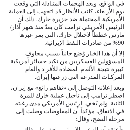
في الواقع، وبعد الهجمات المتبادلة التي وقعت
يوم الأربعاء، كانت الأنظار قد اتجهت إلى العملية
الأمريكية المحتملة ضد جزيرة خارك. ذلك أن
الرئيس الأمريكي ترامب كان يعدّ منذ شهر آذار/
مارس خططاً لاحتلال خارك، التي يمر عبرها
90% من صادرات النفط الإيرانية.
إلا أن هذا الخيار وُضع جانباً بسبب مخاوف
المسؤولين العسكريين من تكبد خسائر أمريكية
كبيرة نتيجة الألغام المضادة للأفراد وألغام
المركبات المدرعة التي زرعتها إيران.
وبعد إعلانه التوصل إلى «تفاهم رائع» مع إيران،
اضطر ترامب إلى تأجيل عملية خارك للمرة
الثانية. ولم يُخفِ الرئيس الأمريكي مدى رغبته
في الاتفاق، مؤكداً أن المفاوضات وصلت إلى
مرحلة النضج، وقال:
«أعتقد أن الزعيم الإيراني وافق على ذلك.