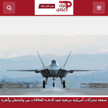
صفقة محركات أمريكية مرتقبة تعيد الدفء للعلاقات بين واشنطن وأنقرة