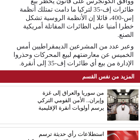
ووافق الكونجرس ​على قانون يحظر بيع
طائرات إف-35 لتركيا ما دامت تمتلك ​أنظمة
إس-400، قائلا إن الأنظمة الروسية تشكل
خطرا أمنيا على الطائرات المقاتلة أمريكية
الصنع.
وعبر عدد من المشرعين الديمقراطيين أمس
الخميس ​عن معارضتهم لبيع المحركات وحذروا
الإدارة من بيع أي طائرات إف-35 إلى أنقرة.
المزيد من نفس القسم
من سوريا والعراق إلى غزة
وإيران.. الأمن القومي التركي
يرسم أولويات أنقرة الإقليمية
استطلاعات رأي حديثة ترسم