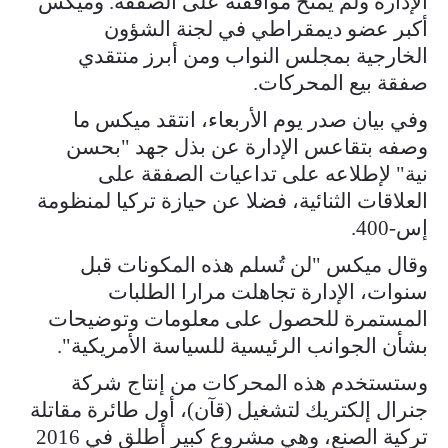
الإدارة ولم يمنح موافقته على الصفقة. وميكس
أكبر عضو ديمقراطي في لجنة الشؤون
الخارجية بمجلس ​النواب ومن أبرز منتقدي
صفقة بيع المحركات.
وفي بيان صدر يوم الأربعاء، انتقد ميكس ما
وصفه بتقاعس الإدارة عن بذل ‌جهد "بحسن
⁠نية" لإطلاعه على تداعيات الصفقة على
العلاقات الثنائية، فضلا عن حيازة تركيا لمنظومة
إس-400.
وقال ميكس "لن تُسلم هذه المكونات قبل
سنوات، الإدارة تجاهلت مرارا الطلبات
المستمرة للحصول على معلومات وتوضيحات
بشأن الجوانب الرئيسية للسياسة الأمريكية".
وستستخدم هذه المحركات من إنتاج شركة
جنرال إلكتريك لتشغيل (قآن)، أول طائرة مقاتلة
تركية الصنع، وهي مشروع كبير ​أطلق في 2016