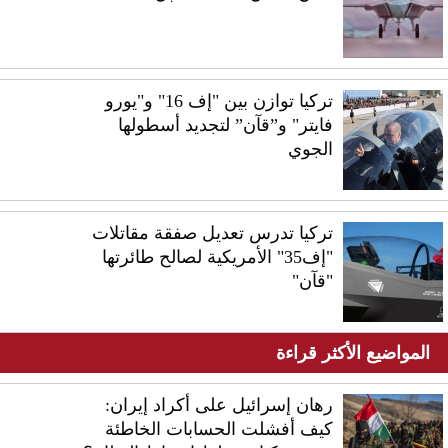
تركيا توازن بين "إف 16" و"يورو
فايتر" و”قآن” لتجديد أسطولها
الجوي
تركيا تدرس تعديل صفقة مقاتلات
"إف35" الأمريكية لصالح طائرتها
"قآن"
المواضيع الأكثر قراءة
رهان إسرائيل على أكراد إيران:
كيف أفشلت الحسابات الخاطئة