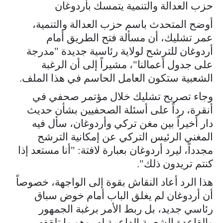
حزب العدالة والتنمية يتمسك بأردوغان
أوضح المتحدث باسم حزب العدالة والتنمية،
عمر تشليك، أن مسألة فتح الطريق أمام
أردوغان للترشح لولاية رئاسية جديدة "مدرجة
على جدول أعمالنا"، مشيراً إلى أن الرغبة
الشعبية ستكون العامل الحاسم في هذا الملف.
وجاء تصريح تشليك خلال مؤتمر صحفي في
أنقرة، رداً على أسئلة الصحفيين بشأن حديث
دار أخيراً بين مغن تركي وأردوغان، سأل فيه
المغني الرئيس التركي عن إمكانية الترشح
مجدداً، ليرد أردوغان بعبارة لافتة: "أنا مستعد إذا
كنتم تريدون ذلك".
هذا الرد أعاد النقاش بقوة إلى الواجهة، خصوصاً
أن أردوغان لم يغلق الباب أمام خوض سباق
رئاسي جديد، بل ربط الأمر برغبة الجمهور
والقاعدة الشعبية الداعمة له، وهو ما تلقفه