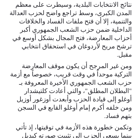
نتائج الانتخابات البلدية، وسيطرت على معظم
المدن الكبرى، وسط تراجع واضح لحزب العدالة
والتنمية، إلا أن فتح ملفات الفساد والخلافات
الداخلية ضمن حزب الشعب الجمهوري أكبر
أحزاب المعارضة، فتح المجال بشكل أوسع في
ترشح مريح لأردوغان في استحقاق انتخابي
مقبل.
ومن غير المرجح أن يكون موقف المعارضة
التركية موحداً في وقت قريب، خصوصاً مع أزمة
حزب الشعب الجمهوري الأخيرة المعروفة بـ
"البطلان المطلق"، والتي أعادت كلتيشدار
أوغلو إلى قيادة الحزب وأبعدت أوزغور أوزيل
ومن خلفه أكرم إمام أوغلو القابع في السجن
بتهم فساد.
وتكمن خطورة هذه الأزمة في توقيتها، إذ تأتي
بينما يسعى الحزب إلى تثبيت صورته كبديل