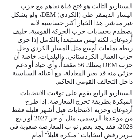
السيناريو الثالث هو فتح قناة تفاهم مع حزب
اليسار الديمقراطي (الكردي) DEM، ولو بشكل
غير مباشر. هذا الخيار أكثر حساسية لأنه
يصطدم بحسابات حزب الحركة القومية، حليف
أردوغان، لكنه ليس مستبعداً بالكامل إذا جرى
ربطه بملفات أوسع مثل المسار الكردي وحل
حزب العمال الكردستاني، والبلديات، خاصة أن
حزب DEM يمتلك 56 مقعداً، وأي حياد أو دعم
جزئي منه قد يغير المعادلة، مع أعبائه السياسية
داخل التحالف القومي الحاكم.
السيناريو الرابع يقوم على توقيت الانتخابات
المبكرة بطريقة تحرج المعارضة. إذا طرح
أردوغان وحزبه الانتخابات قبل أشهر قليلة فقط
من موعدها الرسمي، مثل أواخر 2027 أو ربيع
2028، فقد يجد بعض نواب المعارضة صعوبة في
تبرير رفض انتخابات "مبكرة قليلاً" أمام