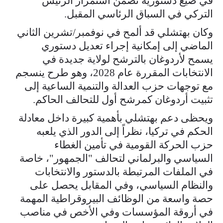
في صيغ دستورية تضمن استمرار الرئيس
التركي في السباق الرئاسي المقبل.
وكان بهتشلي قد ألمح في نوفمبر/تشرين الثاني
الماضي إلى إمكانية إجراء تعديل دستوري
يسمح لأردوغان بالترشح لولاية جديدة في
الانتخابات المقررة عام 2028، وهو طرح ينسجم
مع توجهات حزب العدالة والتنمية الساعية إلى
تثبيت أردوغان كمرشح أول للتحالف الحاكم.
ويحظى دعم بهتشلي بأهمية كبيرة داخل معادلة
الحكم في تركيا، نظراً إلى الدور الذي يلعبه
حزب الحركة القومية في تأمين الغطاء
السياسي والبرلماني لتحالف "الجمهور"، خاصة
في الملفات المرتبطة بالدستور والانتخابات
والنظام السياسي، وفي المقابل يحصل على
حصة واسعة من الوظائف البيروقراطية المهمة
في أروقة المؤسسات وفي الأخص في مناصب