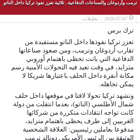
ترمب وأردوغان والصناعات الدفاعية.. ثلاثية تعزز نفوذ تركيا داخل الناتو
2026-07-07
تحليلات
ترك برس
تعزز تركيا نفوذها داخل الناتو مستفيدة من
تقارب أردوغان وترمب، ومن صعود صناعاتها
الدفاعية التي باتت تحظى باهتمام أوروبي
متزايد، في وقت تعيد فيه التحولات الأمنية رسم
مكانة أنقرة داخل الحلف باعتبارها شريكا لا
يمكن تجاهله.
وتشهد تركيا تحولا لافتا في موقعها داخل حلف
شمال الأطلسي (الناتو)، بعدما انتقلت من دولة
كانت تواجه انتقادات متكررة من شركائها
الغربيين إلى طرف يحظى باهتمام متزايد،
مدفوعا بعاملين رئيسيين: العلاقة الشخصية
الوثيقة بين الرئيس الأمريكي دونالد ترمب