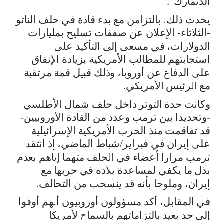
الدنمارك".
يحدث ذلك، بالتزامن مع بدء قادة في حلف الناتو
-الثلاثاء- الإعلان عن صفقات تسليح بمليارات
الدولارات، في مسعى إلى التأكيد على
⁠استجابتهم للمطالب الأمريكية بزيادة الإنفاق
⁠على الدفاع عن أوروبا، وذلك قبيل قمة مرتقبة
مع الرئيس الأمريكي.
وكانت حدة التوتر ⁠داخل حلف شمال الأطلسي
-وتحديدا بين ترمب وعدد من القادة الأوروبيين-
قد تفاقمت منذ الحرب الأمريكية الإسرائيلية
على إيران في فبراير/شباط الماضي، إذ انتقد
ترمب مرارا أعضاء في الحلف متهما إياهم بعدم
بذل ما يكفي لمساعدة بلاده في حربها مع
إيران، وملوحا بأنه قد ينسحب من التحالف.
في المقابل، أكد مسؤولون أوروبيون أنهم أوفوا
إلى حد بعيد بالتزاماتهم بالسماح لأمريكا