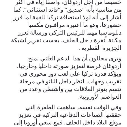
خصيصا من أجل أردوغان، واصفا إياه في أكثر
من مناسبة بأنه "صديق" و"قائد استثنائي". كما
أشار إلى أنه لولا استضافة تركيا للقمة لما قرر
حضورها، وهو ما اعتبره مراقبون مكسبا
دبلوماسيا مهما للرئيس التركي ورسالة تعزز
مكانة أنقرة داخل الحلف، بحسب تقرير لشبكة
الجزيرة القطرية .
ويرى محللون أن هذا الدعم العلني يمنح
أردوغان فرصة لتعزيز صورته داخليا وخارجيا،
ويؤكد قدرة تركيا على لعب دور محوري في
تقريب وجهات النظر داخل الناتو في مرحلة
تتسم بتوتر العلاقات بين واشنطن وعدد من
العواصم الأوروبية.
وفي الوقت نفسه، ساهمت الطفرة التي
حققتها الصناعات الدفاعية التركية في تعزيز
موقع البلاد داخل الحلف. فمع سعي أوروبا إلى