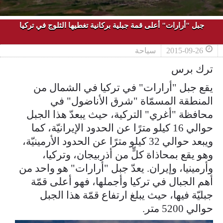
جبل "أرارات" أعلى قمة جبلية بركانية تغطيها الثلوج في تركيا
2015-09-26
سياحة
ترك برس
يقع جبل "أرارات" في تركيا في الشمال من
المنطقة المسمّاة "شرق الأناضول" في
محافظة "أغري" التركية، حيث يبعدّ هذا الجبل
حوالي 16 كيلو مترًا عن الحدود الإيرانيّة، كما
ويبعد حوالي 32 كيلو مترًا عن الحدود الأرمينيّة،
وهو يقع بمحاذاة كلٍّ من أذربيجان، وتركيا،
وأرمينيا، وإيران. يعدّ جبل "أرارات" هو واحد من
أهم الجبال في تركيا وأجملها، فهو أعلى قمّة
جبليّة فيها، حيث يبلغ ارتفاع قمّة هذا الجبل
حوالي 5200 متر.