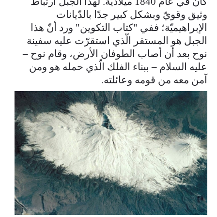
كان في عام 1840 ميلاديّة. لهذا الجبل ارتباط
وثيق وقويّ وبشكل كبير جدًا بالدّيانات
الإبراهيميّة؛ ففي "كتاب التكوين" ورد أنّ هذا
الجبل هو المستقر الّذي استقرّت عليه سفينة
نوح بعد أن أصاب الطوفان الأرض، وقام نوح –
عليه السلام – ببناء الفلك الّذي حمله هو ومن
آمن معه من قومه وعائلته.