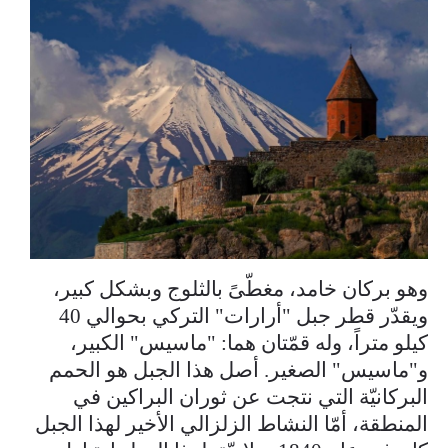
وهو بركان خامد، مغطّىً بالثلوج وبشكل كبير،
ويقدّر قطر جبل "أرارات" التركي بحوالي 40
كيلو متراً، وله قمّتان هما: "ماسيس" الكبير،
و"ماسيس" الصغير. أصل هذا الجبل هو الحمم
البركانيّة التي نتجت عن ثوران البراكين في
المنطقة، أمّا النشاط الزلزالي الأخير لهذا الجبل