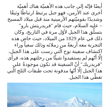
أيضًا فإنّه إلى جانب هذه الأهميّة هناك أهميّة
أخرى عند الأرمن، فهو جبل يرتبط ارتباطًا وثيقًا
وشديدًا بقوميّتهم الأرمينية منذ قبل ميلاد المسيح
– عليه السلام، حيث قام "فريدريتش بارو"
بتسلّق هذا الجبل لأوّل مرة في التاريخ، وكان
ذلك في عام 1829 من الميلاد، حيث خاض هذه
التجربة معه أربعةً من زملائه وذلك سعياً وراء
اكتشاف سفينة نوح الّتي رست على هذا الجبل،
إلّا أنّهم لم يستفيدوا شيئًا من رحلتهم هذه، فرأى
"فريدريك" أنّ السفينة قد تكون موجودةً على
هذا الجبل إلّا أنّها مدفونة تحت طبقات الثلج الّتي
تغطّي هذا الجبل.