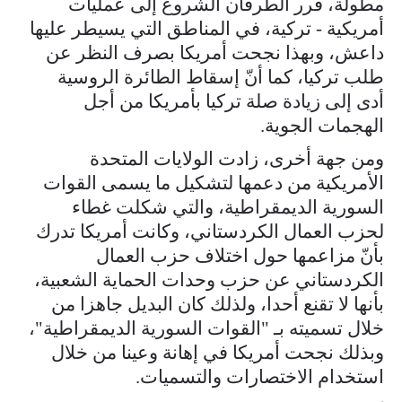
مطولة، قرر الطرفان الشروع إلى عمليات
أمريكية - تركية، في المناطق التي يسيطر عليها
داعش، وبهذا نجحت أمريكا بصرف النظر عن
طلب تركيا، كما أنّ إسقاط الطائرة الروسية
أدى إلى زيادة صلة تركيا بأمريكا من أجل
الهجمات الجوية.
ومن جهة أخرى، زادت الولايات المتحدة
الأمريكية من دعمها لتشكيل ما يسمى القوات
السورية الديمقراطية، والتي شكلت غطاء
لحزب العمال الكردستاني، وكانت أمريكا تدرك
بأنّ مزاعمها حول اختلاف حزب العمال
الكردستاني عن حزب وحدات الحماية الشعبية،
بأنها لا تقنع أحدا، ولذلك كان البديل جاهزا من
خلال تسميته بـ "القوات السورية الديمقراطية"،
وبذلك نجحت أمريكا في إهانة وعينا من خلال
استخدام الاختصارات والتسميات.