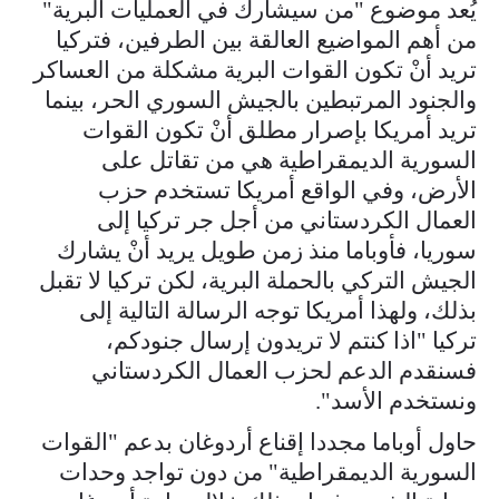
يُعد موضوع "من سيشارك في العمليات البرية"
من أهم المواضيع العالقة بين الطرفين، فتركيا
تريد أنْ تكون القوات البرية مشكلة من العساكر
والجنود المرتبطين بالجيش السوري الحر، بينما
تريد أمريكا بإصرار مطلق أنْ تكون القوات
السورية الديمقراطية هي من تقاتل على
الأرض، وفي الواقع أمريكا تستخدم حزب
العمال الكردستاني من أجل جر تركيا إلى
سوريا، فأوباما منذ زمن طويل يريد أنْ يشارك
الجيش التركي بالحملة البرية، لكن تركيا لا تقبل
بذلك، ولهذا أمريكا توجه الرسالة التالية إلى
تركيا "اذا كنتم لا تريدون إرسال جنودكم،
فسنقدم الدعم لحزب العمال الكردستاني
ونستخدم الأسد".
حاول أوباما مجددا إقناع أردوغان بدعم "القوات
السورية الديمقراطية" من دون تواجد وحدات