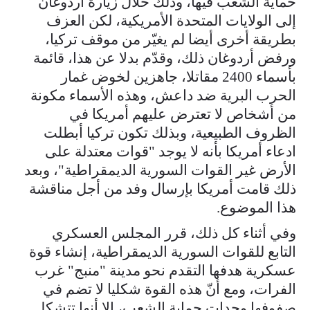
حماية الشعب فيها، وذلك خلال زيارة أردوغان
إلى الولايات المتحدة الأمريكية، لكن العزف
بطريقة أخرى أيضا لم يغيّر من موقف تركيا،
ورفض أردوغان ذلك، وقدّم بدلا عن هذا، قائمة
بأسماء 2400 مقاتلا، جاهزين لخوض غمار
الحرب البرية ضد داعش، وهذه الأسماء مكونة
من أشخاص لا تعترض عليهم أمريكا في
الظروف الطبيعية، وبذلك تكون تركيا أبطلت
ادعاء أمريكا بأنه لا يوجد "قوات معتدلة على
الأرض غير القوات السورية الديمقراطية"، وبعد
ذلك قامت أمريكا بإرسال وفد من أجل مناقشة
هذا الموضوع.
وفي أثناء كل ذلك، قرر المجلس العسكري
التابع للقوات السورية الديمقراطية، إنشاء قوة
عسكرية هدفها التقدم نحو مدينة "منبج" غرب
الفرات، ومع أنّ هذه القوة شكليا لا تضم في
صفوفها وحدات حماية الشعب، إلا أنها تتشكل