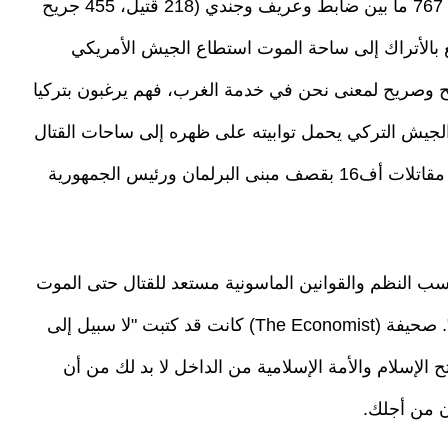
لتلتحم مع المقاتلين الصينيين، القوات التركية كانت 767 ما بين ضابط وعريف وجندي (218 قتيل، 455 جريح
فع بالأتراك إلى ساحة الموت استطاع الجيش الأمريكي
ح وصريح لمعنى نحن في خدمة الغرب، فهم يرغبون بتركيا
لجيش التركي يحمل توابيته على ظهره إلى ساحات القتال
في سوريا والشرق الأوسط وفي سبيل ذلك قامت مقاتلات أف16 بقصف مبنى البرلمان ورئيس الجمهورية
سب النظم والقوانين الماسونية مستعد للقتال حتى الموت
في سبيل الماسونية العالمية ويقدم "خدمة التابوت". صحيفة (The Economist) كانت قد كتبت "لا سبيل إلى
ح الإسلام والأمة الإسلامية من الداخل لا بد لك من أن
ون من أجلك.