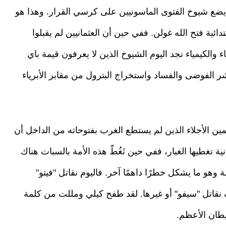
 يضع شيوخ الفتوى الماسونيين على كرسي القرار. وهذا هو
ائية فتح الله غولن. ففي حين أن العثمانيين لم يقبلوا
ء والكيمياء نجد اليوم الشيوخ الذين لا يعرفون قيمة باي
نشر الفوضى والفساد واستخراج البترول من مقابر الأبرياء
ين الأجلاء الذين لم يستطع الغرب بفتوحاته من الداخل أن
ة تغطيها الغبار، ففي حين تَغُطّ هذه الأمة بالسبات هناك
و ما يشكل خطرًا داهمًا آخر. فاليوم نقاتل "فيتو"
سوف نقاتل "سيفو" أو غيرها. لقد طفح كيلي ومللت من كلمة
يطان الأعظم.