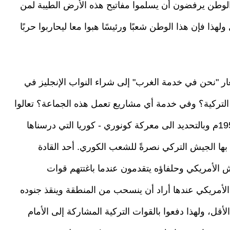
اء الوطن يرفضون أن يسلموا مفاتيح هذه الأرض الطيبة لمن
ذا فإن هذا الوطن شعبًا ورئيسًا هبوا معا ليحاربوا حربًا
ار "نحن في خدمة الغرب" إلى شراء النواب الإنجليز في
 التركية؟ وفي خدمة أي مشاريع تعمل هذه الجماعة؟ تعالوا
معي أعزائي إلى تشرين الثاني/ نوفمبر من عام 1950م وبالتحديد الى معركة كونوري - كوريا التي درسناها
ا الجيش التركي نصرةً للشعب الكوري. أحد القادة
ش الأمريكي وحلفاؤه يتقدمون عندما باغتتهم قوات
لأمريكي عندها أراد أن ينسحب من المنطقة وينقذ جنوده
أقل، ولهذا دفعوا بالقوات التركية المشاركة إلى الأمام