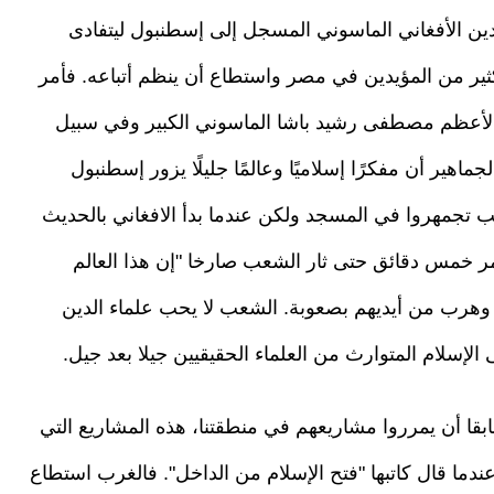
دين الأفغاني الماسوني المسجل إلى إسطنبول ليتفادى
كثير من المؤيدين في مصر واستطاع أن ينظم أتباعه. فأمر
الأعظم مصطفى رشيد باشا الماسوني الكبير وفي سبيل
ماهير أن مفكرًا إسلاميًا وعالمًا جليلًا يزور إسطنبول
جمهروا في المسجد ولكن عندما بدأ الافغاني بالحديث
مر خمس دقائق حتى ثار الشعب صارخا "إن هذا العالم
 وهرب من أيديهم بصعوبة. الشعب لا يحب علماء الدين
لإسلام المتوارث من العلماء الحقيقيين جيلا بعد جيل.
ابقا أن يمرروا مشاريعهم في منطقتنا، هذه المشاريع التي
The Economi) أجمل تعبير عندما قال كاتبها "فتح الإسلام من الداخل". فالغرب استطاع