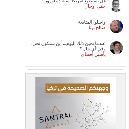
هل تستطيع أمريكا استعادة أوروبا؟
حقي أوجال
واصلوا المتابعة
صالح تونا
عندما يحين ذلك اليوم... أين سنكون نحن،
وفي أي حال؟
ياسين أقطاي