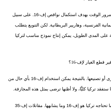
يمكن الحصول على بعض المقاتلات من أوروبا مع مرور الوقت بهدف استكمال نواقص إف-16. على سبيل
مانية الفرنسية، وهاريير البريطانية. لكن التنويع يتطلب
 على المدى الطويل، يمكن إنتاج نموذج مناسب لتركيا
 قطع الغيار لإف-16؟
"ممكن، في هذه الحالة يمكن تأمينها من أماكن أخرى أو تصنيعها. بالنتيجة يمكن استخدام إف-16 بأي حال من
تفقد تركيا كليًّا، ولا أظنها ترضى بمثل هذه المجازفة.
رغم أن إف-35 متقدمة تكنولوجيًّا ومتفوقة، إلا أن ما تحتاجه تركيا هو إف-16 وما يشابهها. مقاتلات إف-35