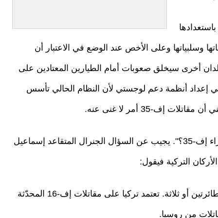
باستعدادها
ياتها وسلبياتها وعلى الأخص عند الوضع في الاعتبار أن
 بلدان أخرى سيخلق صعوبات أمام الطيارين المعتادين على
في إعداد أنظمة دعم لوجستي لأن النظام الحالي تأسس
ت إف-35 أمر لا غنى عنه.
لهذا فإن السؤال المطروح "ما هي الخطة البديلة إزاء إف-35؟". يجيب عن السؤال الجنرال المتقاعد إسماعيل
أركان التركية فيقول:
"حتى لو استلمنا إف-35 فستصلنا على دفعات من طائرتين أو ثلاثة. تعتمد تركيا على مقاتلات إف-16 المحدّثة