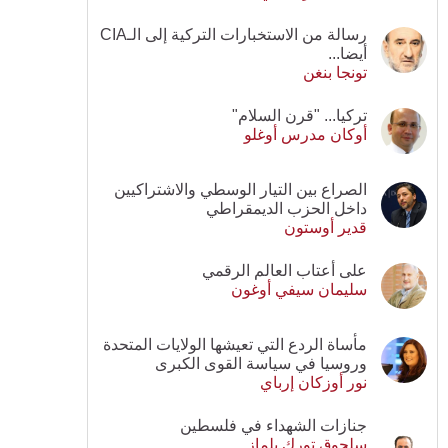
رسالة من الاستخبارات التركية إلى الـCIA
أيضا...
تونجا بنغن
تركيا... "قرن السلام"
أوكان مدرس أوغلو
الصراع بين التيار الوسطي والاشتراكيين
داخل الحزب الديمقراطي
قدير أوستون
على أعتاب العالم الرقمي
سليمان سيفي أوغون
مأساة الردع التي تعيشها الولايات المتحدة
وروسيا في سياسة القوى الكبرى
نور أوزكان إرباي
جنازات الشهداء في فلسطين
سلجوق تورك يلماز