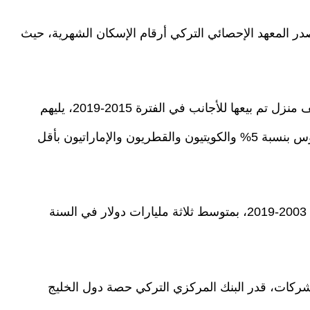
صدر المعهد الإحصائي التركي أرقام الإسكان الشهرية، حيث
فقد اشترى العراقيون حوالي 18% من بين 143 ألف منزل تم بيعها للأجانب في الفترة 2015-2019، يليهم
الإيرانيون والسعوديون بنسبة 9% لكل منهما، والروس بنسبة 5% والكويتيون والقطريون والإماراتيون بأقل
وقدرت قيمة الصفقات بـ 52 مليار دولار في الفترة 2003-2019، بمتوسط ثلاثة مليارات دولار في السنة
لشركات، قدر البنك المركزي التركي حصة دول الخليج