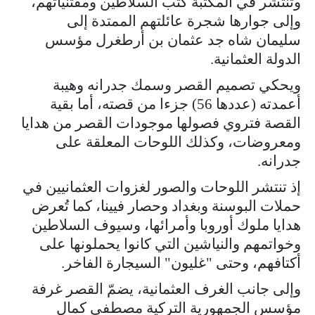
وتنتشر في المكتبة كتب السلاطين ومقتنياتهم،
وإلى جوارها شجرة عائلتهم الممتدة إلى
سليمان شاه جد عثمان بن أرطغرل مؤسس
الدولة العثمانية.
ويحكي تصميم القصر وسمك جدرانه وهيبة
أعمدته (عددها 56) جزءا من قصته، أما بقية
القصة فتروي فصولها موجودات القصر من هدايا
ومعروضات، وكذلك اللوحات المعلقة على
جدرانه.
إذ تنتشر اللوحات والصور لغزوات العثمانيين في
حملات البوسنة وبغداد وحصار فيينا، كما تُعرض
هدايا ملوك أوروبا وأمرائها، وسيوف السلاطين
وخواتمهم والنياشين التي كانوا يحملونها على
أكتافهم، وحتى "غليون" السيجارة الفاخر.
وإلى جانب الغرف العثمانية، يضمّ القصر غرفة
مؤسس الجمهورية التركية مصطفى كمال