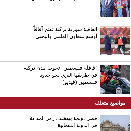
اتفاقية سورية تركية تفتح آفاقاً
أوسع للتعاون العلمي والبحثي
"قافلة فلسطين" تجوب مدن تركية
في طريقها البري نحو حدود
فلسطين (فيديو)
مواضيع متعلقة
قصر دولمة بهتشه.. رمز الحداثة
في الدولة العثمانية