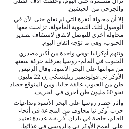
تزال مستمرة حتى اليوم، وخلفت آلاف القتلى
والجرحى من الجيشين.
إلا أن محاولة أنقرة التي لم تفلح حتى الآن في
الوصول لتلك التسوية المأمولة، تزامنت معها
محاولة أخرى للتوصل لاتفاق لاستئناف تصدير
الحبوب، وهي ما توّجه اتفاق اليوم.
وتتهم أوكرانيا -وهي واحدة من أكبر مصدري
الحبوب في العالم- روسيا بعرقلة حركة سفنها
من موانئها على البحر الأسود، وقال الرئيس
الأوكراني فولوديمير زيلينسكي إن 22 مليون
طن من الحبوب عالقة حاليا، ومن المتوقع حصاد
نحو 60 مليون طن أخرى في الخريف.
وأثار حصار روسيا على البحر الأسود وتداعيات
حرب أوكرانيا مخاوف من المجاعة في أنحاء
العالم، خاصة في بلدان أفريقية عديدة تعتمد
على القمح الأوكراني والروسي في غذائها.