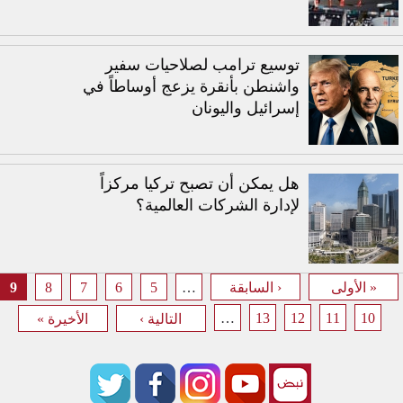
توسيع ترامب لصلاحيات سفير
واشنطن بأنقرة يزعج أوساطاً في
إسرائيل واليونان
هل يمكن أن تصبح تركيا مركزاً
لإدارة الشركات العالمية؟
9
8
7
6
5
…
« الأولى
‹ السابقة
الصفحات
…
13
12
11
10
التالية ›
الأخيرة »