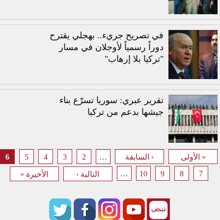
في تصريح جريء.. بهجلي يقترح
دوراً رسمياً لأوجلان في مسار
"تركيا بلا إرهاب"
تقرير عبري: سوريا تسرّع بناء
جيشها بدعم من تركيا
6
5
4
3
2
…
« الأولى
‹ السابقة
الصفحات
…
10
9
8
7
التالية ›
الأخيرة »