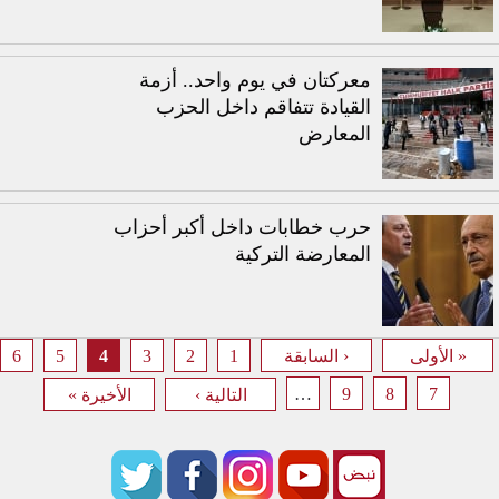
معركتان في يوم واحد.. أزمة
القيادة تتفاقم داخل الحزب
المعارض
حرب خطابات داخل أكبر أحزاب
المعارضة التركية
6
5
4
3
2
1
« الأولى
‹ السابقة
الصفحات
…
9
8
7
التالية ›
الأخيرة »