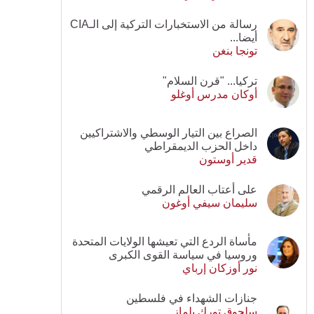
رسالة من الاستخبارات التركية إلى الـCIA
أيضا...
تونجا بنغن
تركيا... "قرن السلام"
أوكان مدرس أوغلو
الصراع بين التيار الوسطي والاشتراكيين
داخل الحزب الديمقراطي
قدير أوستون
على أعتاب العالم الرقمي
سليمان سيفي أوغون
مأساة الردع التي تعيشها الولايات المتحدة
وروسيا في سياسة القوى الكبرى
نور أوزكان إرباي
جنازات الشهداء في فلسطين
سلجوق تورك يلماز