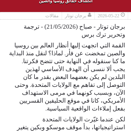
انكشاف حقائق روسيا والصين
2026-05-22
برجان توتار
مقالات
برجان توتار - صباح (21/05/2026) - ترجمة
وتحرير ترك برس
القمة التي اتجهت إليها أنظار العالم بين روسيا
والصين تمخضت عن فأر. لماذا؟ لنقل منذ البداية
ما كنا سنقوله في النهاية حتى تتضح فكرتنا.
يجب ألا ننسى أن الهدف الأساسي لهذين
البلدين لم يكن بعضهما البعض بقدر ما كان
التوصل إلى تفاهم مع الولايات المتحدة. وحتى
الآن، وبسبب كونهما في مرمى الاستهداف
الأمريكي، كانا في موقع الحليفين القسريين
بفعل إملاءات الواقعية السياسية.
لكن عندما غيّرت الولايات المتحدة
استراتيجياتها، بدأ موقف موسكو وبكين يتغير