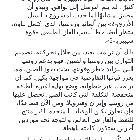
كثيرًا، لم يتم التوصل إلى توافق. ويبدو أن
مصيرًا مشابهًا لما حدث لمشروع «السيل
الأزرق-2» بين ألمانيا وروسيا، الذي اكتمل بناؤه،
ينتظر أيضًا خط أنابيب الغاز الطبيعي «قوة
سيبيريا-2».
ذلك أن ترامب يعيد، من خلال تحركاته، تصميم
التوازن بين روسيا والصين. فهو يدعم روسيا
التي يتزايد خطر وقوعها تحت نفوذ الصين، مما
يعزز قوتها التفاوضية في مواجهة بكين. كما أن
ترامب، عبر خطواته، وضع نهاية لفترة الطاقة
منخفضة التكلفة التي كانت الصين تحصل عليها
من روسيا وإيران وفنزويلا. ومن الآن فصاعدًا،
فإن تجاوز بكين للولايات المتحدة، أكبر منتج
للنفط والغاز في العالم، والتوجه نحو موردين
آخرين ستكون كلفته باهظة.
وإدراكًا منها لهذا التهديد، اضطرت بكين إلى