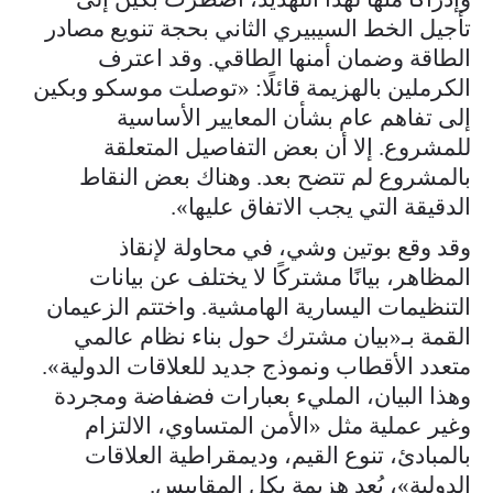
تأجيل الخط السيبيري الثاني بحجة تنويع مصادر
الطاقة وضمان أمنها الطاقي. وقد اعترف
الكرملين بالهزيمة قائلًا: «توصلت موسكو وبكين
إلى تفاهم عام بشأن المعايير الأساسية
للمشروع. إلا أن بعض التفاصيل المتعلقة
بالمشروع لم تتضح بعد. وهناك بعض النقاط
الدقيقة التي يجب الاتفاق عليها».
وقد وقع بوتين وشي، في محاولة لإنقاذ
المظاهر، بيانًا مشتركًا لا يختلف عن بيانات
التنظيمات اليسارية الهامشية. واختتم الزعيمان
القمة بـ«بيان مشترك حول بناء نظام عالمي
متعدد الأقطاب ونموذج جديد للعلاقات الدولية».
وهذا البيان، المليء بعبارات فضفاضة ومجردة
وغير عملية مثل «الأمن المتساوي، الالتزام
بالمبادئ، تنوع القيم، وديمقراطية العلاقات
الدولية»، يُعد هزيمة بكل المقاييس.