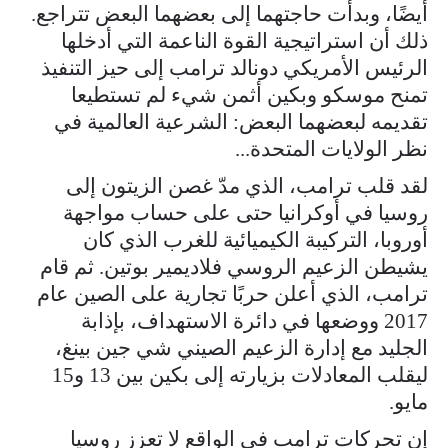
أيضًا، وبدأت حاجتهما إلى بعضهما البعض تتراجع.
ذلك أن استراتيجية القوة الناعمة التي أدخلها
الرئيس الأمريكي دونالد ترامب إلى حيز التنفيذ
تمنح موسكو وبكين أثمن شيء لم تستطيعا
تقديمه لبعضهما البعض: الشرعية العالمية في
نظر الولايات المتحدة...
لقد قلب ترامب، الذي مدّ غصن الزيتون إلى
روسيا في أوكرانيا حتى على حساب مواجهة
أوروبا، التركيبة الكيميائية للغرب الذي كان
يشيطن الزعيم الروسي فلاديمير بوتين. ثم قام
ترامب، الذي أعلن حربًا تجارية على الصين عام
2017 ووضعها في دائرة الاستهداف، بإذابة
الجليد مع إدارة الزعيم الصيني شي جين بينغ،
ليقلب المعادلات بزيارته إلى بكين بين 13 و15
مايو.
إن تحركات ترامب في الواقع لا تعزز روسيا