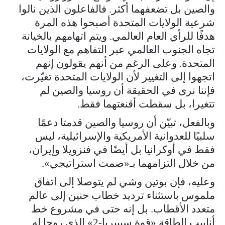
والصين بل تضعفهما أكثر. فالفاعلون الذين نالوا
شرعية الولايات المتحدة أصبحوا هذه المرة
هدفًا للرأي العام العالمي. ويتم اتهامهم بالخيانة
تجاه الجنوب العالمي عبر التفاهم مع الولايات
المتحدة. وعلى الرغم من أنهم يقولون إنهم
اتجهوا إلى التغيير لأن الولايات المتحدة تغيّرت،
فإننا نرى في الحقيقة أن روسيا والصين لم
تتغيرا، بل سقطت أقنعتهما فقط.
وبالفعل، تبيّن أن روسيا والصين قدمتا دعمًا
سلبيًا للعدوانية الأمريكية والإسرائيلية، ليس
فقط في أوكرانيا بل أيضًا في فنزويلا وإيران،
من خلال التزامهما بـ«صمت استراتيجي».
وعليه، فإن بوتين وشي لم يتوصلا إلى اتفاق
ملموس باستثناء ترديد خطاب حنين إلى عالم
متعدد الأقطاب. بل إنه حتى في مشروع خط
أنابيب الطاقة «قوة سيبيريا-2» الذي روجا له