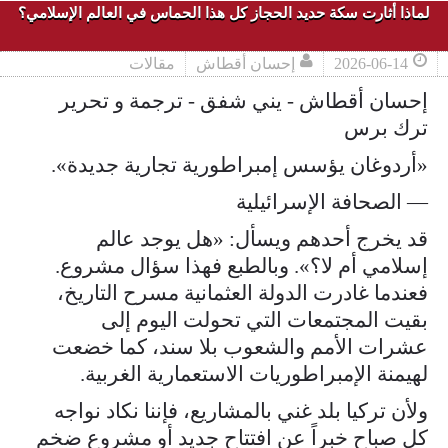
لماذا أثارت سكة حديد الحجاز كل هذا الحماس في العالم الإسلامي؟
2026-06-14
إحسان أقطاش
مقالات
إحسان أقطاش - يني شفق - ترجمة و تحرير
ترك برس
«أردوغان يؤسس إمبراطورية تجارية جديدة».
— الصحافة الإسرائيلية
قد يخرج أحدهم ويسأل: «هل يوجد عالم
إسلامي أم لا؟». وبالطبع فهذا سؤال مشروع.
فعندما غادرت الدولة العثمانية مسرح التاريخ،
بقيت المجتمعات التي تحولت اليوم إلى
عشرات الأمم والشعوب بلا سند، كما خضعت
لهيمنة الإمبراطوريات الاستعمارية الغربية.
ولأن تركيا بلد غني بالمشاريع، فإننا نكاد نواجه
كل صباح خبراً عن افتتاح جديد أو مشروع ضخم