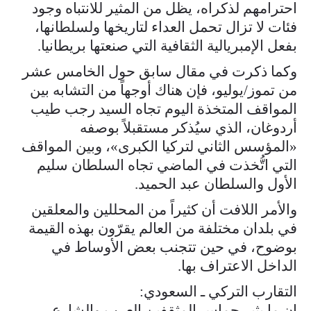
احترامهم لذكراه، يظل من المثير للانتباه وجود
فئات لا تزال تحمل العداء لتاريخها ولسلطانها،
بفعل الإمبريالية الثقافية التي صنعتها بريطانيا.
وكما ذكرت في مقال سابق حول الخامس عشر
من تموز/يوليو، فإن هناك أوجهاً من التشابه بين
المواقف المتخذة اليوم تجاه السيد رجب طيب
أردوغان، الذي سيُذكر مستقبلاً بوصفه
«المؤسس الثاني لتركيا الكبرى»، وبين المواقف
التي اتُّخذت في الماضي تجاه السلطان سليم
الأول والسلطان عبد الحميد.
والأمر اللافت أن كثيراً من المحللين والمعلقين
في بلدان مختلفة من العالم يقرّون بهذه القيمة
بوضوح، في حين تتجنب بعض الأوساط في
الداخل الاعتراف بها.
التقارب التركي ـ السعودي:
إن ما يثير حماس المثقفين العرب والشارع