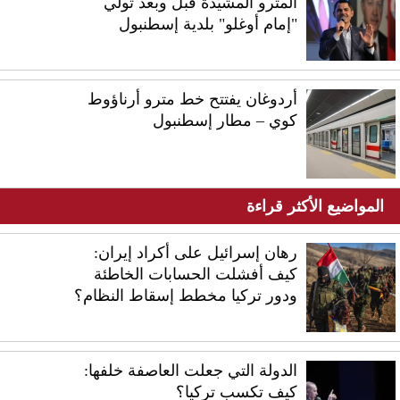
المترو المشيّدة قبل وبعد تولّي
"إمام أوغلو" بلدية إسطنبول
أردوغان يفتتح خط مترو أرناؤوط
كوي – مطار إسطنبول
المواضيع الأكثر قراءة
رهان إسرائيل على أكراد إيران:
كيف أفشلت الحسابات الخاطئة
ودور تركيا مخطط إسقاط النظام؟
الدولة التي جعلت العاصفة خلفها:
كيف تكسب تركيا؟