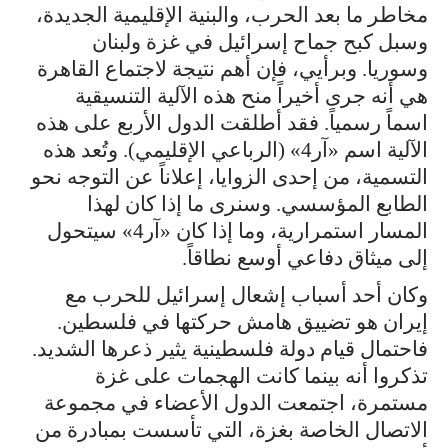
مخاطر ما بعد الحرب، والبنية الإقليمية الجديدة،
وسبل كبح جماح إسرائيل في غزة ولبنان
وسوريا. وبرأيي، فإن أهم نتيجة لاجتماع القاهرة
هي أنه جرى أخيراً منح هذه الآلية التنسيقية
اسماً رسمياً. فقد أطلقت الدول الأربع على هذه
الآلية اسم «آر4» (الرباعي الإقليمي). وتُعد هذه
التسمية، من إحدى الزوايا، إعلاناً عن التوجه نحو
الطابع المؤسسي. وسنرى ما إذا كان لهذا
المسار استمرارية، وما إذا كان «آر4» سيتحول
إلى ميثاق دفاعي أوسع نطاقاً.
وكان أحد أسباب إشعال إسرائيل للحرب مع
إيران هو تضييق هامش حركتها في فلسطين.
فاحتمال قيام دولة فلسطينية يثير ذعرها الشديد.
تذكروا أنه بينما كانت الهجمات على غزة
مستمرة، اجتمعت الدول الأعضاء في مجموعة
الاتصال الخاصة بغزة، التي تأسست بمبادرة من