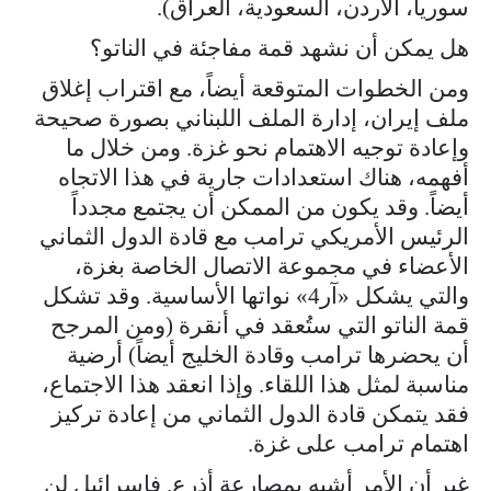
سوريا، الأردن، السعودية، العراق).
هل يمكن أن نشهد قمة مفاجئة في الناتو؟
ومن الخطوات المتوقعة أيضاً، مع اقتراب إغلاق
ملف إيران، إدارة الملف اللبناني بصورة صحيحة
وإعادة توجيه الاهتمام نحو غزة. ومن خلال ما
أفهمه، هناك استعدادات جارية في هذا الاتجاه
أيضاً. وقد يكون من الممكن أن يجتمع مجدداً
الرئيس الأمريكي ترامب مع قادة الدول الثماني
الأعضاء في مجموعة الاتصال الخاصة بغزة،
والتي يشكل «آر4» نواتها الأساسية. وقد تشكل
قمة الناتو التي ستُعقد في أنقرة (ومن المرجح
أن يحضرها ترامب وقادة الخليج أيضاً) أرضية
مناسبة لمثل هذا اللقاء. وإذا انعقد هذا الاجتماع،
فقد يتمكن قادة الدول الثماني من إعادة تركيز
اهتمام ترامب على غزة.
غير أن الأمر أشبه بمصارعة أذرع. فإسرائيل لن