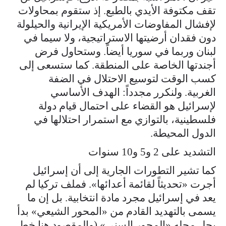
تقف مكتوفة الأيدي بالطبع. إذ ستقوم بمحاولات
لإفشال المفاوضات الأمريكية الإيرانية والحيلولة
دون فقدان أرضيتها الاستراتيجية، ولا سيما في
لبنان وربما في سوريا أيضاً. وستحاول فرض
أجندتها الخاصة على المنطقة. كما ستسعى إلى
كسب الوقت لتوسيع الاحتلال في الضفة
الغربية. ولنكرر مجدداً: الهدف الأساسي
لإسرائيل هو القضاء على احتمال قيام دولة
فلسطينية، بالتوازي مع استمرار احتلالها في
الدول المحيطة.
التشديد على 2 و5 و10 سنوات
كما تشير التطورات الجارية إلى أن إسرائيل
أجرت «تحديثاً لقائمة أعدائها». فملف تركيا لم
يعد في إسرائيل مجرد مادة انتخابية. بل إن ما
يسمى بالتهديد القادم من «المحور الشيعي» بدأ
يحل محله «المحور السني» (والمقصود هنا خط