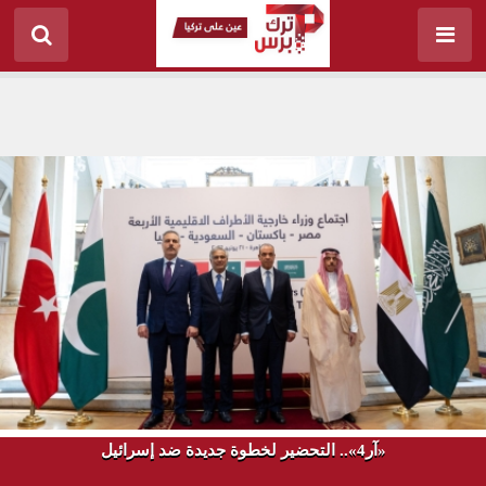
«آر4».. التحضير لخطوة جديدة ضد إسرائيل