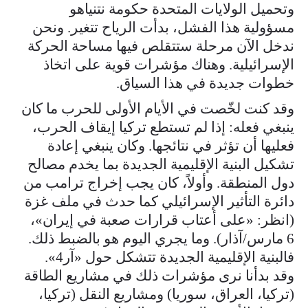
وتحميل الولايات المتحدة حكومة نتنياهو
مسؤولية هذا الفشل، بدأت الرياح تتغير. ونحن
ندخل الآن مرحلة ستتقلص فيها مساحة الحركة
الإسرائيلية. وهناك مؤشرات قوية على اتخاذ
خطوات جديدة في هذا السياق.
وقد كنت لخّصت في الأيام الأولى للحرب ما كان
ينبغي فعله: إذا لم تستطع تركيا إيقاف الحرب،
فعليها أن تؤثر في نتائجها. وكان ينبغي إعادة
تشكيل البنية الإقليمية الجديدة بما يخدم مصالح
دول المنطقة. وأولاً، كان يجب إخراج ترامب من
دائرة التأثير الإسرائيلي كما حدث في ملف غزة
(انظر: «على أعتاب قرارات صعبة في إيران»،
6 مارس/آذار). وما يجري اليوم هو بالضبط ذلك.
فالبنية الإقليمية الجديدة تتشكل حول «آر4».
وقد بدأنا نرى مؤشرات ذلك في مشاريع الطاقة
(تركيا، العراق، سوريا) ومشاريع النقل (تركيا،