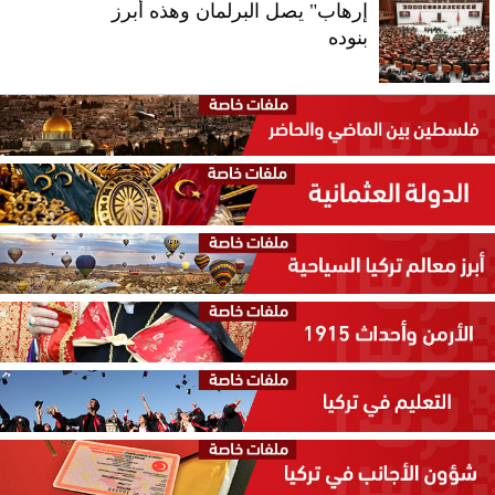
إرهاب" يصل البرلمان وهذه أبرز
بنوده