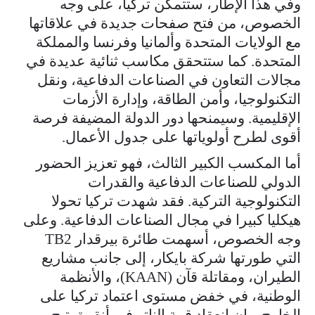
وفي هذا الإطار، ستتمكن تركيا، على وجه
الخصوص، من فتح صفحات جديدة في علاقاتها
مع الولايات المتحدة وألمانيا وفرنسا والمملكة
المتحدة. كما ستتحقق مكاسب ثنائية عديدة في
مجالات التعاون في الصناعات الدفاعية، ونقل
التكنولوجيا، وأمن الطاقة، وإدارة الأزمات
الإقليمية. وسيمنحها دور الدولة المضيفة فرصة
أقوى لطرح أولوياتها على جدول الأعمال.
أما المكسب الكبير الثالث، فهو تعزيز الحضور
الدولي للصناعات الدفاعية والقدرات
التكنولوجية التركية. فقد شهدت تركيا تحولا
هيكليا كبيرا في مجال الصناعات الدفاعية. وعلى
وجه الخصوص، أسهمت طائرة بيرقدار TB2
التي طورتها شركة بايكار، إلى جانب مشاريع
الطيران، ومقاتلة قآن (KAAN)، والأنظمة
الوطنية، في خفض مستوى اعتماد تركيا على
الخارج. وإن انعقاد قمة الناتو في أنقرة يتيح