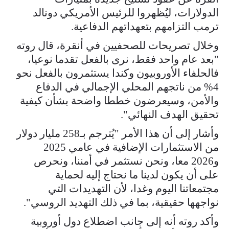
الدولارات، ليُظهروا للرئيس الأمريكي دونالد
ترمب التزامهم بتعهداتهم الدفاعية.
وخلال تصريحات للصحفيين في أنقرة، قال روته
"بعد عام واحد فقط، نرى بالفعل تقدما نوعيا،
فالحلفاء الأوروبيون وكندا يستثمرون بالفعل نحو
4% من ناتجهم المحلي الإجمالي في الدفاع
والأمن، وسيعرضون خططا واضحة بشأن كيفية
تحقيق الهدف النهائي".
وأشار إلى أن هذا الأمر "يُترجم بـ258 مليار دولار
من الاستثمارات الإضافية في عامي 2025
و2026 معا، ونحن نستثمر في أمننا، ونحرص
على أن يكون لدينا ما نحتاج إليه لحماية
مجتمعاتنا اليوم وغدا، لأن التهديدات التي
نواجهها حقيقية، بما في ذلك التهديد الروسي".
وأكد روته أنه إلى جانب اضطلاع دول أوروبية