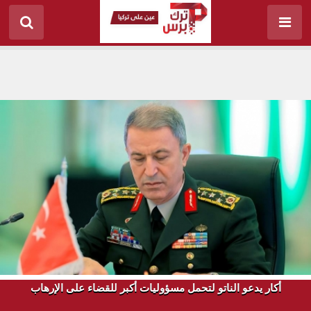
أكار يدعو الناتو لتحمل مسؤوليات أكبر للقضاء على الإرهاب