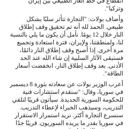
انقطاع في خط الغاز الطبيعي بين إيران
وتركيا".
وأضاف بولات: "التجارة تتأثر سلبًا بشكل
طبيعي. الحمد لله أنه تم تحقيق وقف إطلاق
النار خلال 12 يومًا. نأمل أن يكون ما يلي بالنسبة
لنا، ولمنطقتنا، ولإيران، فترة استعادة وتجميع
مرة أخرى. إذا أصبح وقف إطلاق النار دائمًا،
فستبقى الآثار السلبية إن شاء الله عند الحد
الأدنى. بعد وقف إطلاق النار، انخفضت أسعار
الطاقة".
أعرب الوزير بولات عن سعادته بثورة 8 ديسمبر
في سوريا، وقال: "سنقدم استشارات فنية
للحكومة السورية الجديدة. سيأتون قريبًا لتلقي
التدريب، وسيذهب الخبراء لإعطاء التدريب.
سنسرع التجارة أكثر. نريد استمرار الاستقرار
في سوريا بقدر ما يريده السوريون. قريبًا جدًا