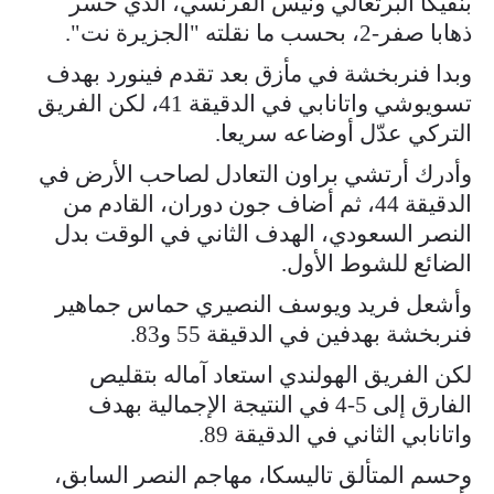
بنفيكا البرتغالي ونيس الفرنسي، الذي خسر
ذهابا صفر-2، بحسب ما نقلته "الجزيرة نت".
وبدا فنربخشة في مأزق بعد تقدم فينورد بهدف
تسويوشي واتانابي في الدقيقة 41، لكن الفريق
التركي عدّل أوضاعه سريعا.
وأدرك أرتشي براون التعادل لصاحب الأرض في
الدقيقة 44، ثم أضاف جون دوران، القادم من
النصر السعودي، الهدف الثاني في الوقت بدل
الضائع للشوط الأول.
وأشعل فريد ويوسف النصيري حماس جماهير
فنربخشة بهدفين في الدقيقة 55 و83.
لكن الفريق الهولندي استعاد آماله بتقليص
الفارق إلى 5-4 في النتيجة الإجمالية بهدف
واتانابي الثاني في الدقيقة 89.
وحسم المتألق تاليسكا، مهاجم النصر السابق،