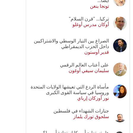
أيضا...
تونجا بنغن
تركيا... "قرن السلام"
أوكان مدرس أوغلو
الصراع بين التيار الوسطي والاشتراكيين
داخل الحزب الديمقراطي
قدير أوستون
على أعتاب العالم الرقمي
سليمان سيفي أوغون
مأساة الردع التي تعيشها الولايات المتحدة
وروسيا في سياسة القوى الكبرى
نور أوزكان إرباي
جنازات الشهداء في فلسطين
سلجوق تورك يلماز
هل تستطيع أمريكا استعادة أوروبا؟