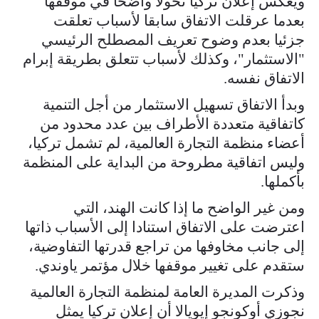
ويعكس إعلان تركيا تحولا واضحا في موقفها ​
بعدما عرقلت الاتفاق سابقا لأسباب تعلقت
جزئيا بعدم وضوح تعريف المصطلح ‌الرئيسي
"الاستثمار"، ⁠وكذلك لأسباب تتعلق بطريقة إبرام
الاتفاق نفسه.
وبدأ الاتفاق تسهيل الاستثمار من أجل التنمية
كاتفاقية متعددة الأطراف بين عدد محدود من
أعضاء منظمة التجارة العالمية، لم تشمل تركيا،
وليس اتفاقية ​مطروحة من البداية ​على المنظمة
⁠بأكملها.
ومن غير الواضح ما إذا كانت الهند، التي
اعترضت على الاتفاق استنادا إلى الأسباب ​ذاتها
إلى جانب مخاوفها من تراجع قدرتها التفاوضية، ​
ستقدم ⁠على تغيير موقفها خلال مؤتمر ياوندي.
وذكرت المديرة العامة لمنظمة التجارة العالمية
نجوزي أوكونجو إيويالا أن إعلان تركيا يمثل