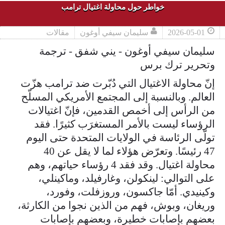
خواطر حول محاولة اغتيال ترامب
2026-05-01
سليمان سيفي أوغون
مقالات
سليمان سيفي أوغون - يني شفق - ترجمة
وتحرير ترك برس
إنّ محاولة الاغتيال التي دُبّرت ضد ترامب هزّت
العالم. وبالنسبة إلى المجتمع الأمريكي المسلّح
من الرأس إلى أخمص القدمين، فإنّ اغتيالات
الرؤساء ليست بالأمر المستغرَب كثيرًا. فقد
تولّى الرئاسة في الولايات المتحدة حتى اليوم
47 رئيسًا. وتعرّض هؤلاء لما لا يقل عن 40
محاولة اغتيال. وقد فقد 4 رؤساء حياتهم، وهم
على التوالي: لينكولن، وغارفيلد، وماكينلي،
وكينيدي. أمّا جاكسون، وروزفلت، وفورد،
وريغان، وبوش، فهم من الذين نجوا من الكارثة،
بعضهم بإصابات خطيرة، وبعضهم بإصابات