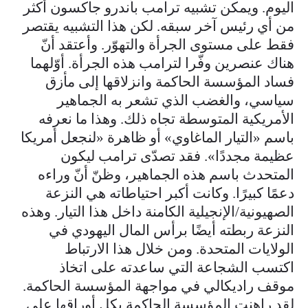
اليوم. ويمكن تشبيه ترامب بأندرو جاكسون أكثر
من أي رئيس آخر سبقه. لكن هذا التشبيه يقتصر
فقط على مستوى الجرأة والتهوّر. وأعتقد أنّ
هناك عنصرين وفّرا لترامب هذه الجرأة. أوّلهما
فساد المؤسسة الحاكمة وانزلاقها إلى مأزق
سياسي، والغضب الذي تشعر به الجماهير
الأمريكية المتوسطة تجاه ذلك. وهذا ما نعرفه
باسم «التيار الماغاوي» أو ظاهرة «لنجعل أمريكا
عظيمة مجددًا». فقد تصدّى ترامب ليكون
المتحدث باسم هذه الجماهير، وظنّ أنّ وراءه
دعمًا كبيرًا. وكانت أكبر احتياطاته هي النزعة
الصهيونية/الإنجيلية الكامنة داخل هذا التيار. وهذه
النزعة ربطته أيضًا برأس المال اليهودي في
الولايات المتحدة. ومن خلال هذا الارتباط
اكتسب الشجاعة التي ساعدته على اتخاذ
موقف راديكالي في مواجهة المؤسسة الحاكمة.
لقد راهنت المؤسسة الحاكمة بكل أوراقها على