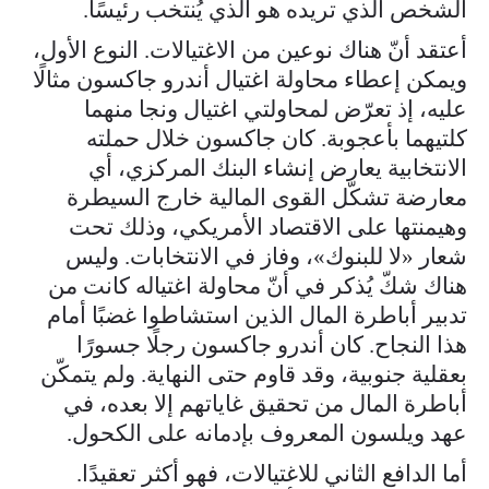
الشخص الذي تريده هو الذي يُنتخب رئيسًا.
أعتقد أنّ هناك نوعين من الاغتيالات. النوع الأول،
ويمكن إعطاء محاولة اغتيال أندرو جاكسون مثالًا
عليه، إذ تعرّض لمحاولتي اغتيال ونجا منهما
كلتيهما بأعجوبة. كان جاكسون خلال حملته
الانتخابية يعارض إنشاء البنك المركزي، أي
معارضة تشكّل القوى المالية خارج السيطرة
وهيمنتها على الاقتصاد الأمريكي، وذلك تحت
شعار «لا للبنوك»، وفاز في الانتخابات. وليس
هناك شكّ يُذكر في أنّ محاولة اغتياله كانت من
تدبير أباطرة المال الذين استشاطوا غضبًا أمام
هذا النجاح. كان أندرو جاكسون رجلًا جسورًا
بعقلية جنوبية، وقد قاوم حتى النهاية. ولم يتمكّن
أباطرة المال من تحقيق غاياتهم إلا بعده، في
عهد ويلسون المعروف بإدمانه على الكحول.
أما الدافع الثاني للاغتيالات، فهو أكثر تعقيدًا.