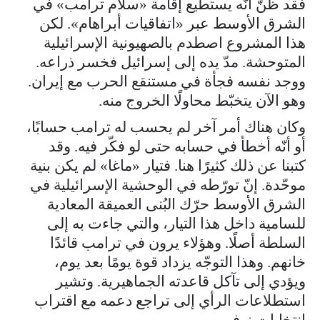
فقد ظنّ أنّه يستطيع إقامة «سلام ترامب» في
الشرق الأوسط عبر «اتفاقيات أبراهام». لكن
هذا المشروع اصطدم بالصهيونية الإسرائيلية
المتوحشة. مدّ يده إلى إسرائيل فخسر ذراعه.
ووجد نفسه فجأة في مستنقع الحرب مع إيران.
وهو الآن يتخبّط محاولًا الخروج منه.
وكان هناك أمر آخر لم يحسب له ترامب حسابًا،
أو أنّه أخطأ في حسابه حتى لو فكّر فيه. وقد
كتبنا عن ذلك كثيرًا هنا. فتيار «ماغا» لم يكن بنية
موحّدة. إنّ تورّطه في الوحشية الإسرائيلية في
الشرق الأوسط حرّك البُنى العميقة المعادية
للسامية داخل هذا التيار، والتي جاءت به إلى
السلطة أصلًا. وهؤلاء يرون في ترامب قائدًا
خانهم. وهذا التوجّه يزداد قوة يومًا بعد يوم،
ويؤدي إلى تآكل قاعدته الجماهيرية. وتشير
استطلاعات الرأي إلى تراجع دعمه مع اقتراب
انتخابات نوفمبر.