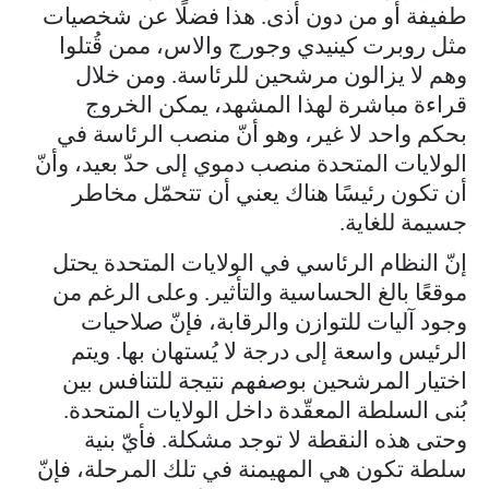
طفيفة أو من دون أذى. هذا فضلًا عن شخصيات
مثل روبرت كينيدي وجورج والاس، ممن قُتلوا
وهم لا يزالون مرشحين للرئاسة. ومن خلال
قراءة مباشرة لهذا المشهد، يمكن الخروج
بحكم واحد لا غير، وهو أنّ منصب الرئاسة في
الولايات المتحدة منصب دموي إلى حدّ بعيد، وأنّ
أن تكون رئيسًا هناك يعني أن تتحمّل مخاطر
جسيمة للغاية.
إنّ النظام الرئاسي في الولايات المتحدة يحتل
موقعًا بالغ الحساسية والتأثير. وعلى الرغم من
وجود آليات للتوازن والرقابة، فإنّ صلاحيات
الرئيس واسعة إلى درجة لا يُستهان بها. ويتم
اختيار المرشحين بوصفهم نتيجة للتنافس بين
بُنى السلطة المعقّدة داخل الولايات المتحدة.
وحتى هذه النقطة لا توجد مشكلة. فأيّ بنية
سلطة تكون هي المهيمنة في تلك المرحلة، فإنّ