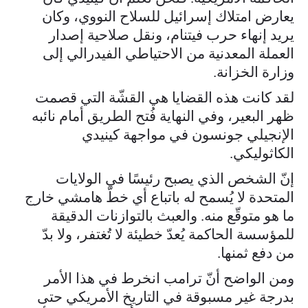
يعارض امتلاك إسرائيل للسلاح النووي، وكان
يريد إنهاء حرب فيتنام، ونقل صلاحية إصدار
العملة المعدنية من الاحتياطي الفيدرالي إلى
وزارة الخزانة.
لقد كانت هذه القضايا هي القشّة التي قصمت
ظهر البعير، وفي النهاية فُتح الطريق أمام نائبه
الإنجيلي جونسون في مواجهة كينيدي
الكاثوليكي.
إنّ الشخص الذي يصبح رئيسًا في الولايات
المتحدة لا يُسمح له باتباع أي خطّ هامشي خارج
ما هو متوقّع منه. والعبث بالتوازنات الدقيقة
للمؤسسة الحاكمة يُعدّ خطيئة لا تُغتفر، ولا بدّ
من دفع ثمنها.
ومن الواضح أنّ ترامب انخرط في هذا الأمر
بدرجة غير مسبوقة في التاريخ الأمريكي حتى