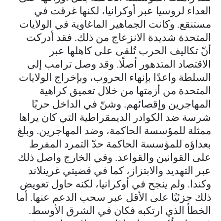
العداء لروسيا عبر أوكرانيا، لكنها غرقت في
مستنقع. وكانت الجماهير الماغاوية في الولايات
المتحدة شديدة الانزعاج من ذلك. فقد أدركت
أنّ تكاليف الحرب تُلقى على كاهلها عبر
الاقتصاد المتدهور أصلًا. وقد وصل ترامب إلى
السلطة واعدًا بإنهاء الحروب، وبإخراج الولايات
المتحدة من أزمتها من خلال تعميق كراهية
المهاجرين وإقصائهم. وشنّ في الداخل حربًا
شرسة ضد الكوادر الديمقراطية التي كان يراها
ممثلة للمؤسسة الحاكمة، وضد المهاجرين. وبلغ
بعداؤه للمؤسسة الحاكمة حدّ التمرد المفرط
على القوانين والقواعد. وفي الخارج واصل ذلك
عبر التهديد والابتزاز، كما في قضيتي غرينلاند
وكندا. ولم ينجح في أوكرانيا، لكنه حاول تعويض
ذلك جزئيًا على الأقل عبر سحب الدعم عنها. أما
الخطأ الذي ارتكبه فكان في الشرق الأوسط.