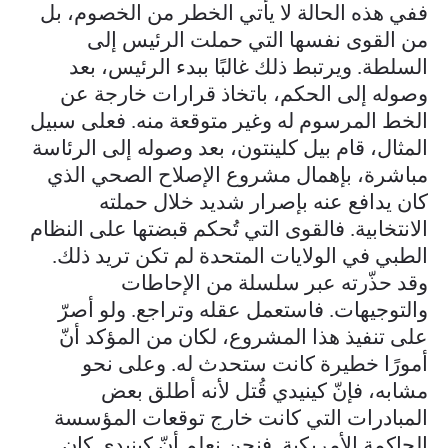
ففي هذه الحالة لا يأتي الخطر من الخصوم، بل
من القوى نفسها التي حملت الرئيس إلى
السلطة. ويرتبط ذلك غالبًا ببدء الرئيس، بعد
وصوله إلى الحكم، باتخاذ قرارات خارجة عن
الخط المرسوم له وغير متوقعة منه. فعلى سبيل
المثال، قام بيل كلينتون، بعد وصوله إلى الرئاسة
مباشرة، بإهمال مشروع الإصلاح الصحي الذي
كان يدافع عنه بإصرار شديد خلال حملته
الانتخابية. فالقوى التي تُحكم قبضتها على النظام
الطبي في الولايات المتحدة لم تكن تريد ذلك.
وقد حذّرته عبر سلسلة من الإحاطات
والتوجيهات. فاستعمل عقله وتراجع. ولو أصرّ
على تنفيذ هذا المشروع، لكان من المؤكد أنّ
أمورًا خطيرة كانت ستحدث له. وعلى نحو
مشابه، فإنّ كينيدي قُتل لأنه أطلق بعض
المبادرات التي كانت خارج توقعات المؤسسة
الحاكمة الأمريكية. فنحن نعلم أنّ كينيدي كان