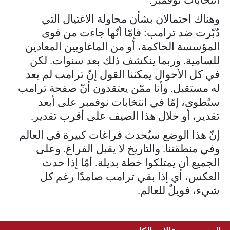
وهناك احتمالان بشأن محاولة الاغتيال التي
دُبّرت ضد ترامب: فإمّا أنّها جاءت من قوى
المؤسسة الحاكمة، أو من الماغاويين المعادين
للسامية. وربما ينكشف ذلك بعد سنوات. لكن
في كل الأحوال يمكننا القول إنّ ترامب لم يعد
له مستقبل. وأنا ممّن يعتقدون أنّ صفحة ترامب
ستُطوى، إمّا في انتخابات نوفمبر على أبعد
تقدير، أو خلال هذا الصيف على أقرب تقدير.
إنّ هذا الوضع سيُحدث فراغات كبيرة في العالم
وفي منطقتنا. والتاريخ لا يقبل الفراغ. وعلى
الجميع أن يمتلكوا خطة بديلة. أمّا إذا حدث
العكس، أي إذا بقي ترامب صامدًا رغم كل
شيء، فويلٌ للعالم.