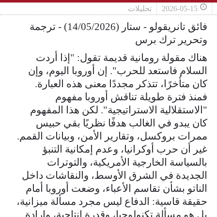
2026-05-15
تحليلات
فائق تانريقولو - ستار (14/05/2026) - ترجمة
وتحرير ترك برس
هناك مقولة رومانية قديمة تقول: "إذا أردت
السلام فاستعد للحرب". إن أوروبا اليوم، وإن
كان متأخرًا، تتذكر مجددًا معنى هذه العبارة.
فمنذ فترة طويلة تناقش أوروبا مفهوم
"الاستقلالية الاستراتيجية". لكن هذا المفهوم
كان يبدو في الغالب هدفًا نظريًا بقي حبيس
ممرات بروكسل، وتقارير الأمن، وبيانات القمم.
غير أن حرب أوكرانيا، وعدم إمكانية التنبؤ
بالسياسة الخارجية الأمريكية، والتوترات
الجديدة في الشرق الأوسط، والنقاشات داخل
الناتو بشأن تقاسم الأعباء، وضعت أوروبا أمام
حقيقة قاسية: الدفاع ليس مجرد مسألة ميزانية،
بل هو مسألة تكنولوجيا، وقدرة إنتاجية، وإرادة