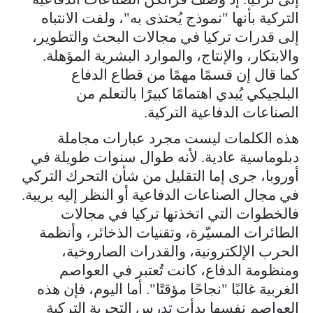
التركية بأنها "نموذج يُحتذى به"، ولفت الانتباه
إلى قدرات تركيا في مجالات البحث والتطوير،
والابتكار، والإنتاج، والموارد البشرية المؤهلة.
كما قال إن قسمًا مهمًا من قطاع الدفاع
البلجيكي يُبدي اهتمامًا كبيرًا بالتعلم من
الصناعات الدفاعية التركية.
هذه الكلمات ليست مجرد عبارات مجاملة
دبلوماسية عادية. لأنه طوال سنوات طويلة في
أوروبا، جرى إما التقليل من شأن التحرك التركي
في مجال الصناعات الدفاعية أو النظر إليه بريبة.
فالخطوات التي اتخذتها تركيا في مجالات
الطائرات المسيّرة، وتقنيات الذخائر، وأنظمة
الحرب الإلكترونية، والقدرات الصاروخية،
ومنظومة الدفاع، كانت تُعتبر في العواصم
الغربية غالبًا "نجاحًا مؤقتًا". أما اليوم، فإن هذه
العواصم نفسها بدأت تدرس التجربة التركية